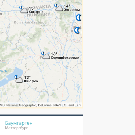
Баумгартен
Маттерсбург