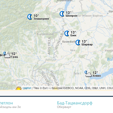
петлон
Бад-Тацмансдорф
йзидль-ам-Зе
Оберварт