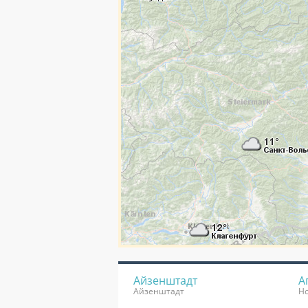
Айзенштадт
А
Айзенштадт
Но