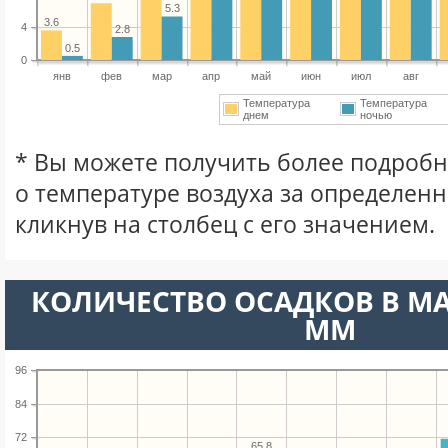
5.3
3.6
4
2.8
0.5
0
янв
фев
мар
апр
май
июн
июл
авг
Температура
Температура
днем
ночью
* Вы можете получить более подро
о температуре воздуха за определен
кликнув на столбец с его значением.
КОЛИЧЕСТВО ОСАДКОВ В МА
ММ
96
84
72
65.8