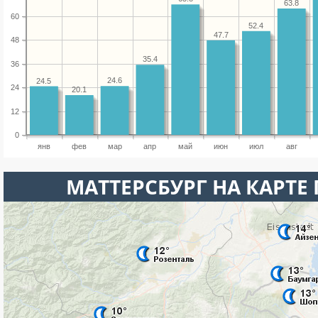
63.8
60
52.4
47.7
48
35.4
36
24.6
24.5
24
20.1
12
0
янв
фев
мар
апр
май
июн
июл
авг
МАТТЕРСБУРГ НА КАРТЕ