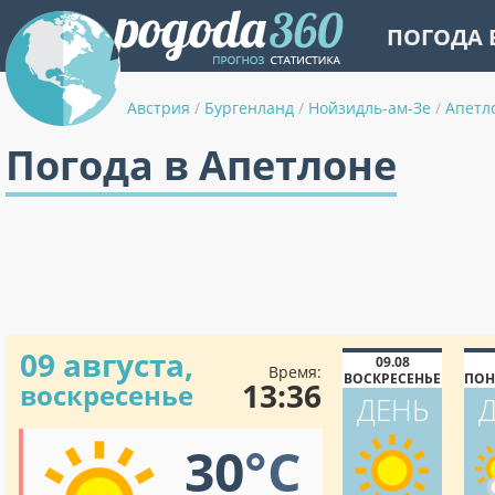
ПОГОДА 
Австрия
/
Бургенланд
/
Нойзидль-ам-Зе
/
Апетл
Погода в Апетлоне
09 августа,
09.08
Время:
ВОСКРЕСЕНЬЕ
ПОН
13:36
воскресенье
ДЕНЬ
30
°C