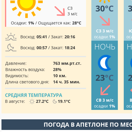
30
°C
СЗ
3 м/с
Осадки:
1%
/ Ощущается как:
28°C
СЗ 3 м/с
Ю
Восход:
05:41
/ Закат:
20:16
осадки
1%
ос
НОЧЬ
Н
Восход:
00:57
/ Закат:
18:24
Давление:
763 мм.рт.ст.
Влажность воздуха:
28%
23
°C
Видимость:
10 км.
Длина светового дня:
14 ч. 35 мин.
СРЕДНЯЯ ТЕМПЕРАТУРА
СВ 3 м/с
В
В августе:
27.2°C
19.1°C
осадки
1%
ос
ПОГОДА В АПЕТЛОНЕ ПО МЕ