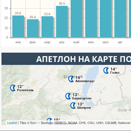
35.5
33
24.6
23.8
20.4
22
11
0
янв
фев
мар
апр
май
июн
июл
авг
АПЕТЛОН НА КАРТЕ П
Leaflet
| Tiles © Esri — Sources: GEBCO, NOAA, CHS, OSU, UNH, CSUMB, National 