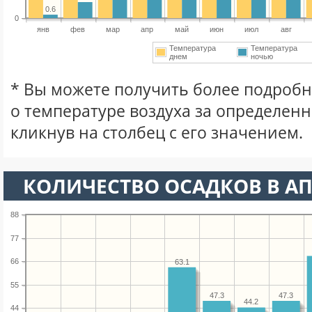
0.6
0
янв
фев
мар
апр
май
июн
июл
авг
Температура
Температура
днем
ночью
* Вы можете получить более подро
о температуре воздуха за определен
кликнув на столбец с его значением.
КОЛИЧЕСТВО ОСАДКОВ В АП
88
77
66
63.1
55
47.3
47.3
44.2
44