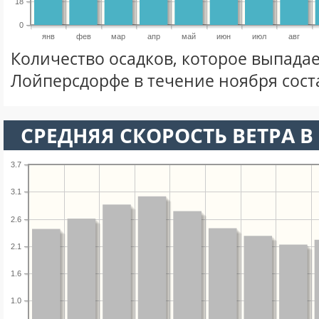
18
0
янв
фев
мар
апр
май
июн
июл
авг
Количество осадков, которое выпадае
Лойперсдорфе в течение ноября сос
СРЕДНЯЯ СКОРОСТЬ ВЕТРА В 
3.7
3.1
2.6
2.1
1.6
1.0