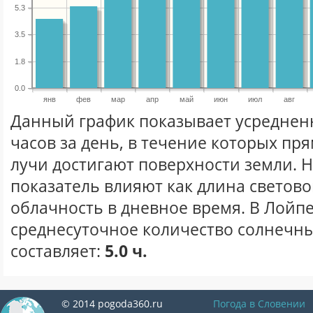
5.3
3.5
1.8
0.0
янв
фев
мар
апр
май
июн
июл
авг
Данный график показывает усреднен
часов за день, в течение которых п
лучи достигают поверхности земли. 
показатель влияют как длина световог
облачность в дневное время. В Лойп
среднесуточное количество солнечны
составляет:
5.0 ч.
© 2014 pogoda360.ru
Погода в Словении