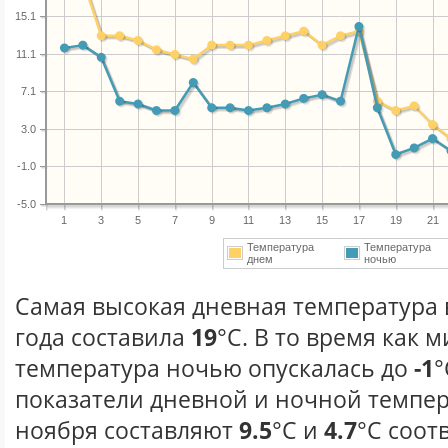
15.1
11.1
7.1
3.0
-1.0
-5.0
1
3
5
7
9
11
13
15
17
19
21
Температура
Температура
днем
ночью
Самая высокая дневная температура 
года составила
19
°С. В то время как
температура ночью опускалась до
-1
°
показатели дневной и ночной темпер
ноября составляют
9.5
°С и
4.7
°С соот