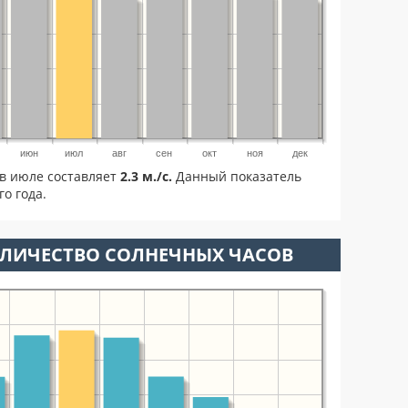
июн
июл
авг
сен
окт
ноя
дек
в июле составляет
2.3 м./с.
Данный показатель
о года.
ОЛИЧЕСТВО СОЛНЕЧНЫХ ЧАСОВ