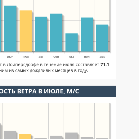
июн
июл
авг
сен
окт
ноя
дек
ет в Лойперсдорфе в течение июля составляет
71.1
им из самых дождливых месяцев в году.
ОСТЬ ВЕТРА В ИЮЛЕ, М/С