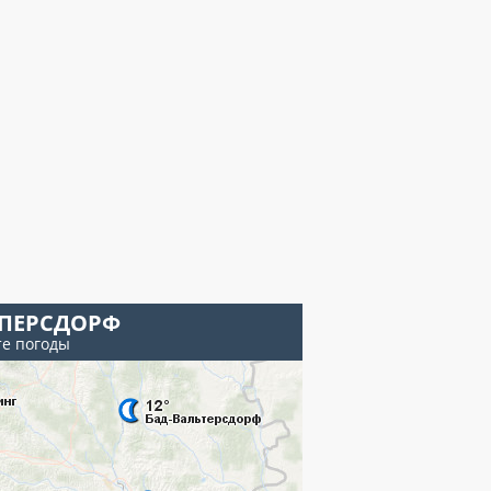
ПЕРСДОРФ
те погоды