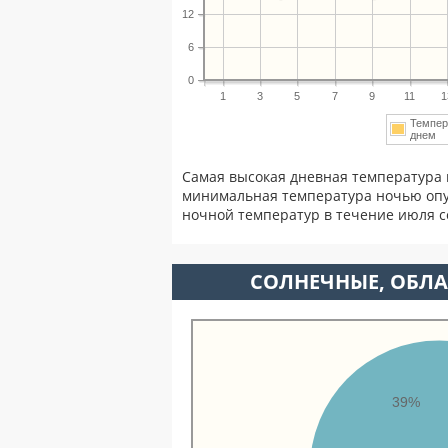
12
6
0
1
3
5
7
9
11
1
Темпер
днем
Самая высокая дневная температура 
минимальная температура ночью опу
ночной температур в течение июля 
CОЛНЕЧНЫЕ, ОБЛА
39%