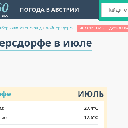
ПОГОДА В АВСТРИИ
тберг-Фюрстенфельд
/
Лойперсдорф
ИСКАЛИ ГОРОД В ДРУГОМ Р
персдорфе в июле
ИЮЛЬ
рфе
м:
27.4°C
чью:
17.6°C