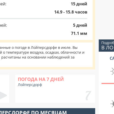
ей:
15 дней
14.9 - 15.8 часов
ней:
5 дней
71.1 мм
Подроб
В Л
нные о погоде в Лойперсдорфе в июле. Вы
 о температуре воздуха, осадках, облачности и
и расчитаны на основании наблюдений за
С
ПОГОДА НА 7 ДНЕЙ
Лойперсдорф
ПЕРСДОРФЕ ПО МЕСЯЦАМ