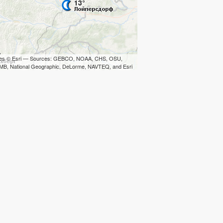
iles © Esri — Sources: GEBCO, NOAA, CHS, OSU,
B, National Geographic, DeLorme, NAVTEQ, and Esri