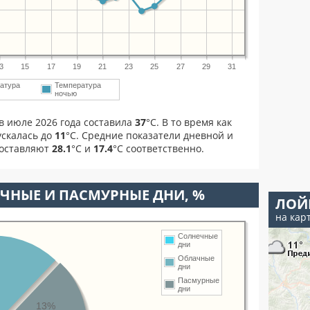
3
15
17
19
21
23
25
27
29
31
атура
Температура
ночью
в июле 2026 года составила
37
°С. В то время как
скалась до
11
°C. Средние показатели дневной и
составляют
28.1
°С и
17.4
°С соответственно.
ЧНЫЕ И ПАСМУРНЫЕ ДНИ, %
ЛОЙ
на кар
Солнечные
дни
Облачные
дни
Пасмурные
дни
13%