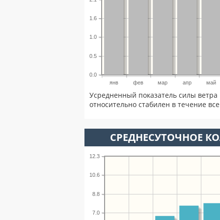
1.6
1.0
0.5
0.0
янв
фев
мар
апр
май
Усредненный показатель силы ветра 
относительно стабилен в течение всег
СРЕДНЕСУТОЧНОЕ К
12.3
10.6
8.8
7.0