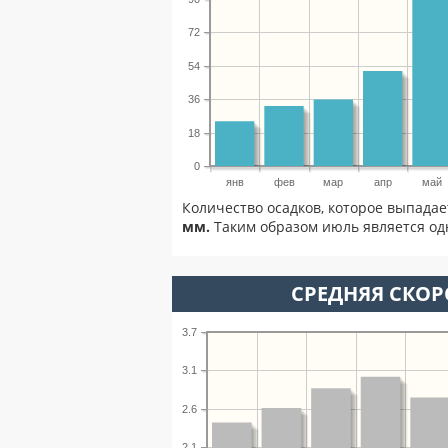
72
54
36
18
0
янв
фев
мар
апр
май
Количество осадков, которое выпада
мм.
Таким образом июль является одн
СРЕДНЯЯ СКОР
3.7
3.1
2.6
2.1