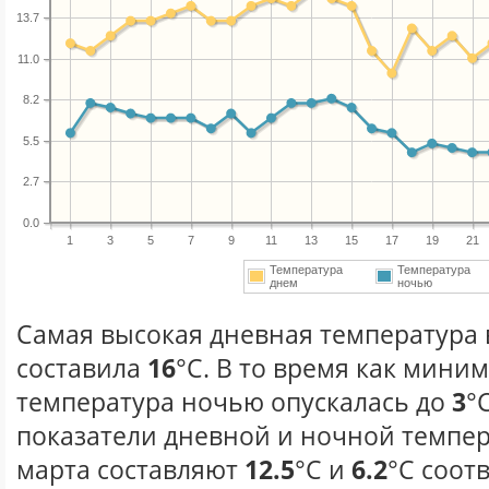
13.7
11.0
8.2
5.5
2.7
0.0
1
3
5
7
9
11
13
15
17
19
21
Температура
Температура
днем
ночью
Самая высокая дневная температура в
составила
16
°С. В то время как мини
температура ночью опускалась до
3
°
показатели дневной и ночной темпер
марта составляют
12.5
°С и
6.2
°С соот