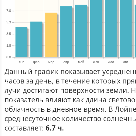
7.0
5.3
3.5
1.8
0.0
янв
фев
мар
апр
май
июн
июл
авг
Данный график показывает усреднен
часов за день, в течение которых п
лучи достигают поверхности земли. 
показатель влияют как длина световог
облачность в дневное время. В Лойп
среднесуточное количество солнечны
составляет:
6.7 ч.