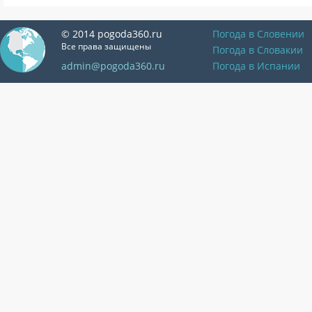
© 2014 pogoda360.ru
Погода в Словении
Все права защищены
Погода в Словакии
admin@pogoda360.ru
Погода в Испании