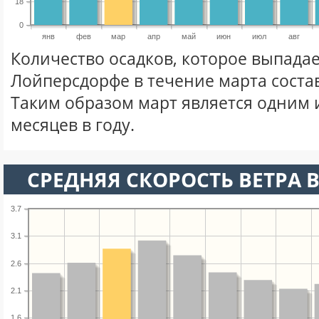
18
0
янв
фев
мар
апр
май
июн
июл
авг
Количество осадков, которое выпадае
Лойперсдорфе в течение марта соста
Таким образом март является одним 
месяцев в году.
СРЕДНЯЯ СКОРОСТЬ ВЕТРА В
3.7
3.1
2.6
2.1
1.6