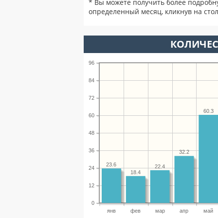
* Вы можете получить более подробн
определенный месяц, кликнув на стол
КОЛИЧЕС
96
84
72
60.3
60
48
36
32.2
23.6
22.4
24
18.4
12
0
янв
фев
мар
апр
май