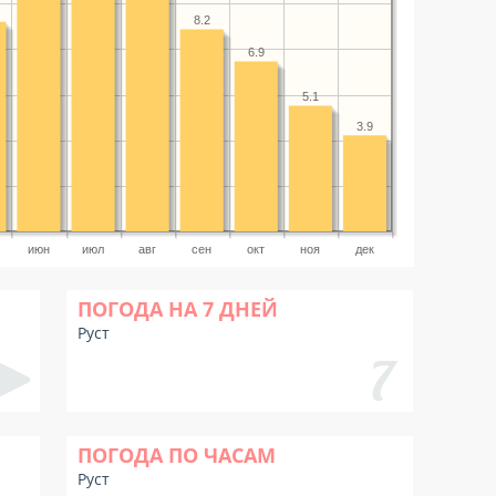
8.2
6.9
5.1
3.9
июн
июл
авг
сен
окт
ноя
дек
ПОГОДА НА 7 ДНЕЙ
Руст
ПОГОДА ПО ЧАСАМ
Руст