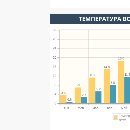
ТЕМПЕРАТУРА ВО
32
28
24
20
18.6
16
14.8
11.
11.2
12
8.0
8
6.9
5.2
3.6
4
2.7
0.6
0
янв
фев
мар
апр
май
Темпер
днем