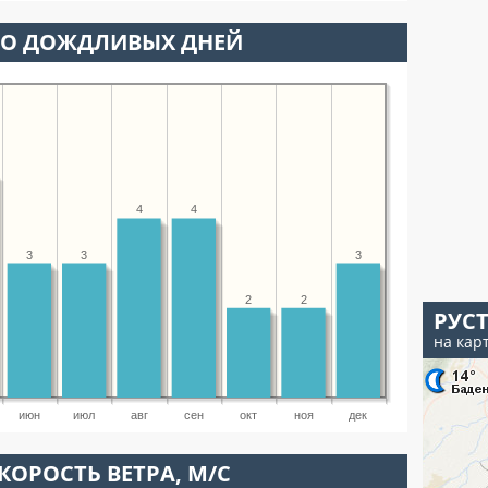
ВО ДОЖДЛИВЫХ ДНЕЙ
4
4
3
3
3
2
2
РУС
на кар
июн
июл
авг
сен
окт
ноя
дек
КОРОСТЬ ВЕТРА, М/С