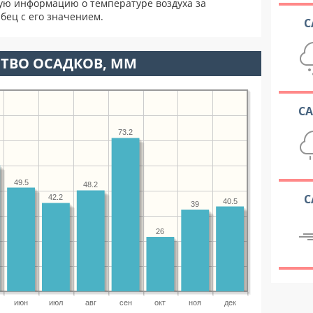
ую информацию о температуре воздуха за
бец с его значением.
С
ТВО ОСАДКОВ, ММ
С
73.2
49.5
48.2
С
42.2
40.5
39
26
июн
июл
авг
сен
окт
ноя
дек