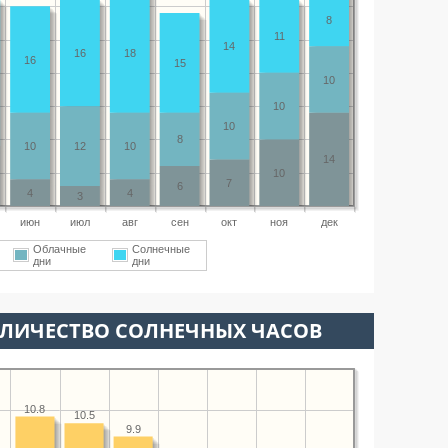
8
11
14
16
18
16
15
10
10
10
8
10
12
10
14
10
7
6
4
4
3
июн
июл
авг
сен
окт
ноя
дек
Облачные
Солнечные
дни
дни
ОЛИЧЕСТВО СОЛНЕЧНЫХ ЧАСОВ
10.8
10.5
9.9