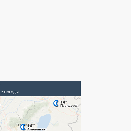
Т
те погоды