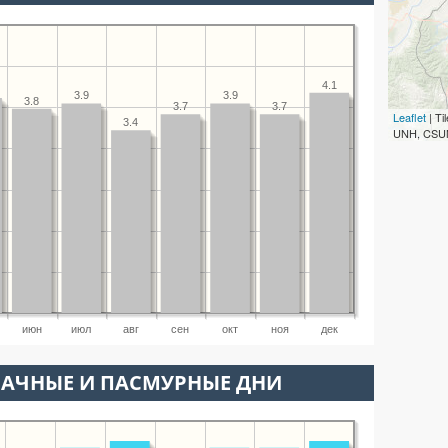
4.1
3.9
3.9
3.8
3.7
3.7
Leaflet
| T
3.4
UNH, CSUM
июн
июл
авг
сен
окт
ноя
дек
ЛАЧНЫЕ И ПАСМУРНЫЕ ДНИ