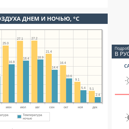
ЗДУХА ДНЕМ И НОЧЬЮ, °C
27.2
27.1
25.0
Подроб
21.4
В РУ
18.9
18.4
16.8
16.4
С
14.4
5
10.6
9.1
5.4
5.1
2.4
июн
июл
авг
сен
окт
ноя
дек
атура
Температура
ночью