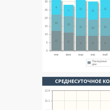
30
9
11
11
25
7
11
20
10
10
15
11
11
10
10
12
11
5
9
9
9
0
янв
фев
мар
апр
май
Пасмурные
дни
СРЕДНЕСУТОЧНОЕ К
12.9
11.1