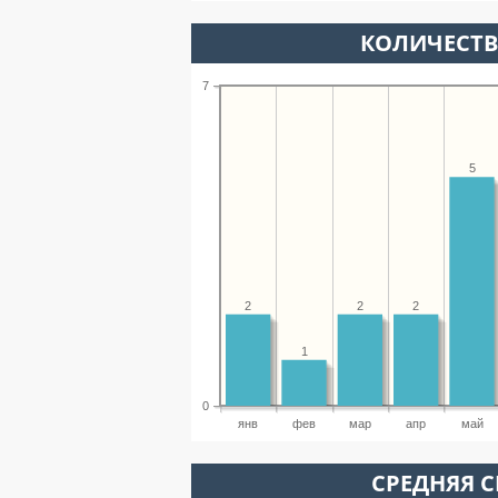
КОЛИЧЕСТ
7
5
2
2
2
1
0
янв
фев
мар
апр
май
СРЕДНЯЯ С