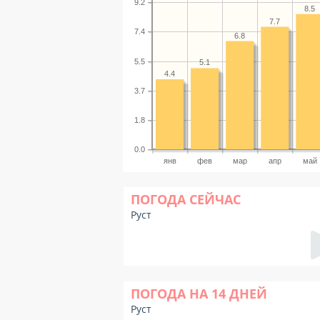
9.2
8.5
7.7
7.4
6.8
5.5
5.1
4.4
3.7
1.8
0.0
янв
фев
мар
апр
май
ПОГОДА СЕЙЧАС
Руст
ПОГОДА НА 14 ДНЕЙ
Руст