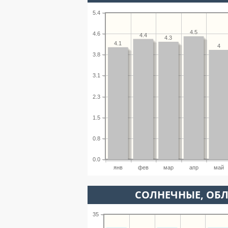
5.4
4.5
4.6
4.4
4.3
4.1
4
3.8
3.1
2.3
1.5
0.8
0.0
янв
фев
мар
апр
май
CОЛНЕЧНЫЕ, ОБ
35