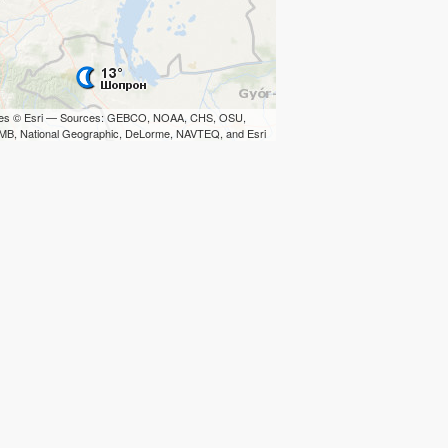
iles © Esri — Sources: GEBCO, NOAA, CHS, OSU,
B, National Geographic, DeLorme, NAVTEQ, and Esri