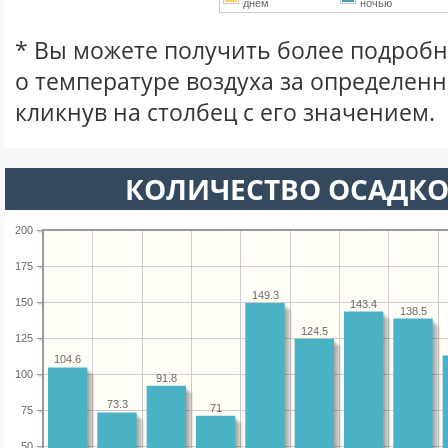
днем
ночью
* Вы можете получить более подро
о температуре воздуха за определен
кликнув на столбец с его значением.
КОЛИЧЕСТВО ОСАДКО
200
175
149.3
150
143.4
138.5
124.5
125
104.6
100
91.8
73.3
71
75
50