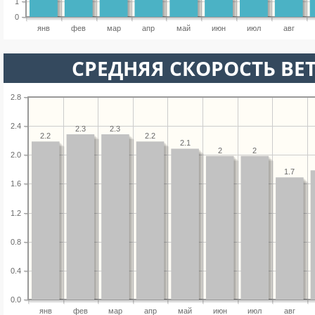
1
0
янв
фев
мар
апр
май
июн
июл
авг
СРЕДНЯЯ СКОРОСТЬ ВЕТ
2.8
2.4
2.3
2.3
2.2
2.2
2.1
2
2
2.0
1.7
1.6
1.2
0.8
0.4
0.0
янв
фев
мар
апр
май
июн
июл
авг