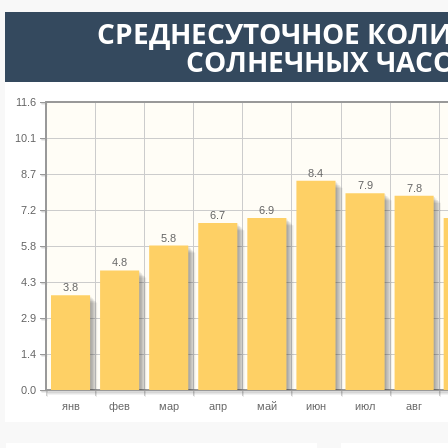
СРЕДНЕСУТОЧНОЕ КОЛ
СОЛНЕЧНЫХ ЧАС
11.6
10.1
8.4
8.7
7.9
7.8
7.2
6.9
6.7
5.8
5.8
4.8
4.3
3.8
2.9
1.4
0.0
янв
фев
мар
апр
май
июн
июл
авг