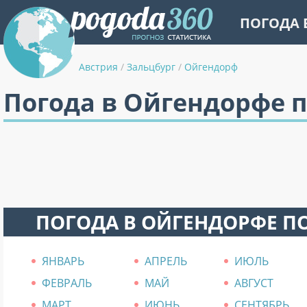
ПОГОДА 
Австрия
/
Зальцбург
/
Ойгендорф
Погода в Ойгендорфе 
ПОГОДА В ОЙГЕНДОРФЕ П
ЯНВАРЬ
АПРЕЛЬ
ИЮЛЬ
ФЕВРАЛЬ
МАЙ
АВГУСТ
МАРТ
ИЮНЬ
СЕНТЯБРЬ