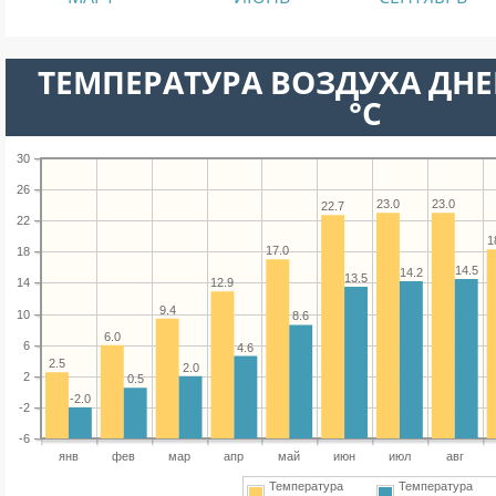
ТЕМПЕРАТУРА ВОЗДУХА ДНЕ
°C
30
26
23.0
23.0
22.7
22
1
17.0
18
14.5
14.2
13.5
12.9
14
9.4
10
8.6
6.0
6
4.6
2.5
2.0
2
0.5
-2.0
-2
-6
янв
фев
мар
апр
май
июн
июл
авг
Температура
Температура