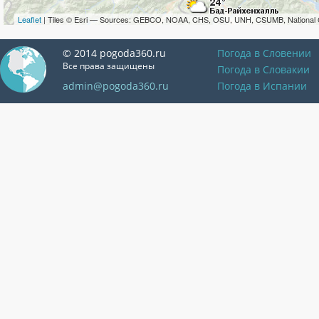
Leaflet
| Tiles © Esri — Sources: GEBCO, NOAA, CHS, OSU, UNH, CSUMB, National 
© 2014 pogoda360.ru
Погода в Словении
Все права защищены
Погода в Словакии
admin@pogoda360.ru
Погода в Испании