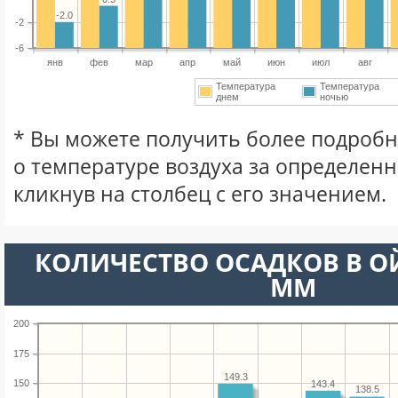
-2.0
-2
-6
янв
фев
мар
апр
май
июн
июл
авг
Температура
Температура
днем
ночью
* Вы можете получить более подро
о температуре воздуха за определен
кликнув на столбец с его значением.
КОЛИЧЕСТВО ОСАДКОВ В О
ММ
200
175
149.3
150
143.4
138.5