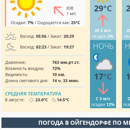
29
°C
ЮВ
1 м/с
Осадки:
7%
/ Ощущается как:
25°C
Ю 2 м/с
Ю
Восход:
05:56
/ Закат:
20:29
осадки
2%
ос
НОЧЬ
Н
Восход:
02:23
/ Закат:
19:27
Давление:
763 мм.рт.ст.
Влажность воздуха:
72%
17
°C
Видимость:
10 км.
Длина светового дня:
14 ч. 33 мин.
СРЕДНЯЯ ТЕМПЕРАТУРА
С 3 м/с
С
В августе:
23.0°C
14.5°C
осадки
12%
ос
ПОГОДА В ОЙГЕНДОРФЕ ПО 