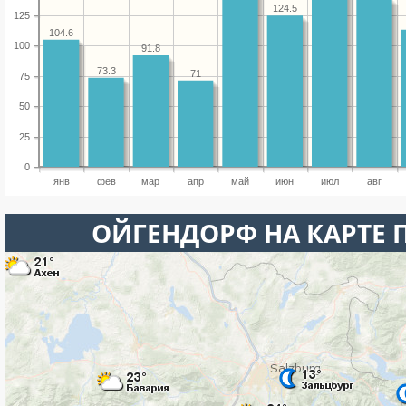
124.5
125
104.6
100
91.8
73.3
71
75
50
25
0
янв
фев
мар
апр
май
июн
июл
авг
ОЙГЕНДОРФ НА КАРТЕ