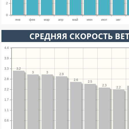
2
0
янв
фев
мар
апр
май
июн
июл
авг
СРЕДНЯЯ СКОРОСТЬ ВЕТ
4.4
3.9
3.2
3.3
3
3
2.9
2.8
2.6
2.5
2.3
2.2
2.2
1.7
1.1
0.6