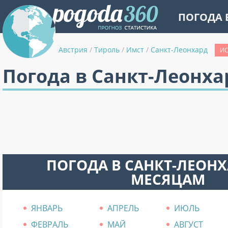
ПОГОДА 
Австрия
/
Тироль
/
Имст
/
Санкт-Леонхард
ИС
Погода в Санкт-Леонха
ПОГОДА В САНКТ-ЛЕОНХ
МЕСЯЦАМ
ЯНВАРЬ
АПРЕЛЬ
ИЮЛЬ
ФЕВРАЛЬ
МАЙ
АВГУСТ