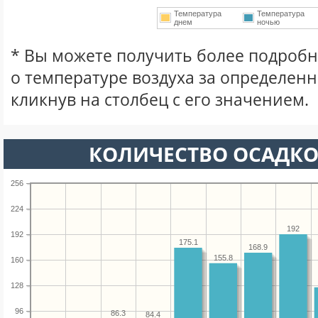
Температура
Температура
днем
ночью
* Вы можете получить более подро
о температуре воздуха за определен
кликнув на столбец с его значением.
КОЛИЧЕСТВО ОСАДКО
256
224
192
192
175.1
168.9
155.8
160
128
96
86.3
84.4