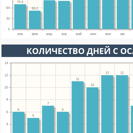
74.4
64
55.2
32
0
янв
фев
мар
апр
май
июн
июл
авг
КОЛИЧЕСТВО ДНЕЙ С О
14
12
12
12
11
10
10
8
7
6
6
6
5
4