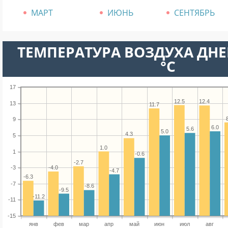
МАРТ
ИЮНЬ
СЕНТЯБРЬ
ТЕМПЕРАТУРА ВОЗДУХА ДНЕ
°C
17
12.5
12.4
13
11.7
9
6.0
5.6
5.0
4.3
5
1.0
1
-0.6
-2.7
-4.0
-3
-4.7
-6.3
-7
-8.6
-9.5
-11.2
-11
-15
янв
фев
мар
апр
май
июн
июл
авг