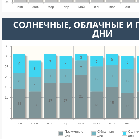
0.0
янв
фев
мар
апр
май
июн
июл
авг
CОЛНЕЧНЫЕ, ОБЛАЧНЫЕ И
ДНИ
35
30
3
5
7
5
6
6
9
25
7
8
7
7
11
20
12
8
12
7
15
21
10
17
17
15
14
13
13
12
5
0
янв
фев
мар
апр
май
июн
июл
авг
Пасмурные
Облачные
Солне
дни
дни
дни