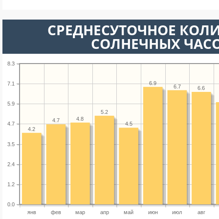
СРЕДНЕСУТОЧНОЕ КОЛ
СОЛНЕЧНЫХ ЧАС
8.3
6.9
7.1
6.7
6.6
5.9
5.2
4.8
4.7
4.5
4.7
4.2
3.5
2.4
1.2
0.0
янв
фев
мар
апр
май
июн
июл
авг