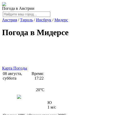
Погода в Австрии
Австрия
/
Тироль
/
Инсбрук
/
Мидерс
Погода в Мидерсе
Карта Погоды
08 августа,
Время:
суббота
17:22
20
°C
Ю
1 м/с