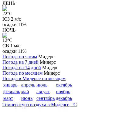
ДЕНЬ
22
°C
ЮЗ 2 м/с
осадки
11%
НОЧЬ
12
°C
СВ 1 м/с
осадки
11%
Погода по часам
Мидерс
Погода на 7 дней
Мидерс
Погода на 14 дней
Мидерс
Погода по месяцам
Мидерс
Погода в Мидерсе по месяцам
январь
апрель
июль
октябрь
февраль
май
август
ноябрь
март
июнь
сентябрь
декабрь
Температура воздуха в Мидерсе, °C