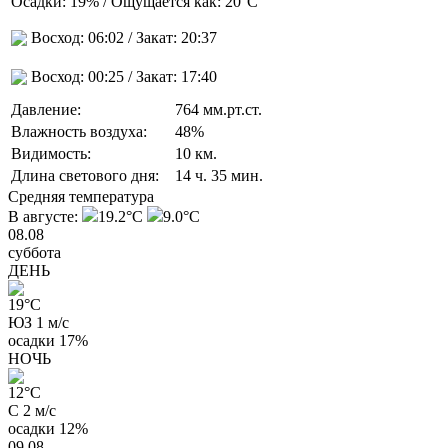
Осадки:
19%
/ Ощущается как:
20°C
Восход:
06:02
/ Закат:
20:37
Восход:
00:25
/ Закат:
17:40
Давление:
764 мм.рт.ст.
Влажность воздуха:
48%
Видимость:
10 км.
Длина светового дня:
14 ч. 35 мин.
Средняя температура
В августе:
19.2°C
9.0°C
08.08
суббота
ДЕНЬ
19
°C
ЮЗ 1 м/с
осадки
17%
НОЧЬ
12
°C
С 2 м/с
осадки
12%
09.08