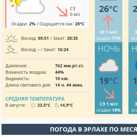
26
°C
СЗ
0 м/с
Осадки:
2%
/ Ощущается как:
28°C
Ю 1 м/с
З
Восход:
05:51
/ Закат:
20:35
осадки
11%
ос
НОЧЬ
Н
Восход:
-
/ Закат:
16:24
Давление:
762 мм.рт.ст.
Влажность воздуха:
44%
19
°C
Видимость:
10 км.
Длина светового дня:
14 ч. 44 мин.
СРЕДНЯЯ ТЕМПЕРАТУРА
СЗ 1 м/с
З
В августе:
23.5°C
14.9°C
осадки
18%
ос
ПОГОДА В ЭРЛАХЕ ПО МЕС