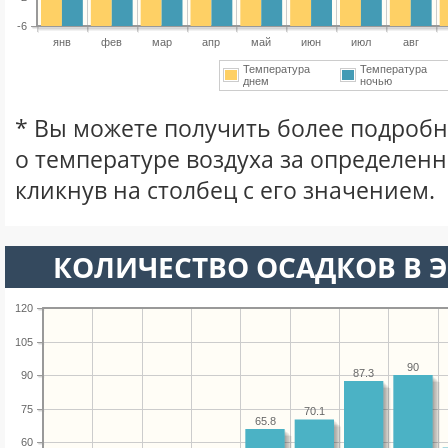
-6
янв
фев
мар
апр
май
июн
июл
авг
Температура
Температура
днем
ночью
* Вы можете получить более подро
о температуре воздуха за определен
кликнув на столбец с его значением.
КОЛИЧЕСТВО ОСАДКОВ В Э
120
105
90
87.3
90
75
70.1
65.8
60