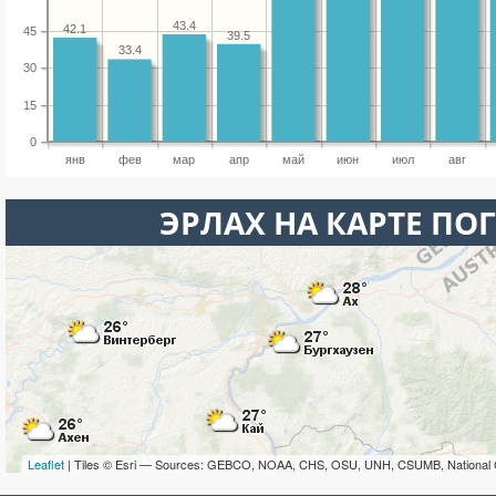
43.4
42.1
45
39.5
33.4
30
15
0
янв
фев
мар
апр
май
июн
июл
авг
ЭРЛАХ НА КАРТЕ ПО
Leaflet
| Tiles © Esri — Sources: GEBCO, NOAA, CHS, OSU, UNH, CSUMB, National 