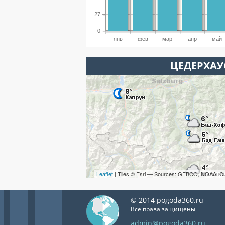
27
0
янв
фев
мар
апр
май
ЦЕДЕРХАУ
Leaflet
| Tiles © Esri — Sources: GEBCO, NOAA, C
© 2014 pogoda360.ru
Все права защищены
admin@pogoda360.ru