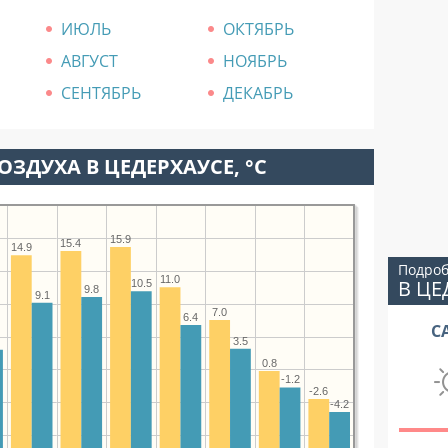
ИЮЛЬ
ОКТЯБРЬ
АВГУСТ
НОЯБРЬ
СЕНТЯБРЬ
ДЕКАБРЬ
ОЗДУХА В ЦЕДЕРХАУСЕ, °C
15.9
15.4
14.9
Подроб
11.0
В ЦЕ
10.5
9.8
9.1
7.0
6.4
С
3.5
4
0.8
-1.2
-2.6
-4.2