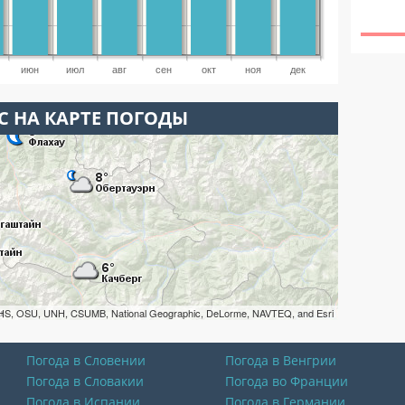
июн
июл
авг
сен
окт
ноя
дек
С НА КАРТЕ ПОГОДЫ
HS, OSU, UNH, CSUMB, National Geographic, DeLorme, NAVTEQ, and Esri
Погода в Словении
Погода в Венгрии
Погода в Словакии
Погода во Франции
Погода в Испании
Погода в Германии