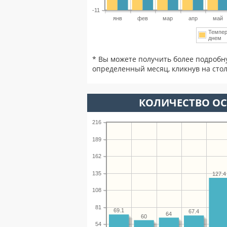
-11
янв
фев
мар
апр
май
Темпер
днем
* Вы можете получить более подробн
определенный месяц, кликнув на стол
КОЛИЧЕСТВО ОС
216
189
162
135
127.4
108
81
69.1
67.4
64
60
54