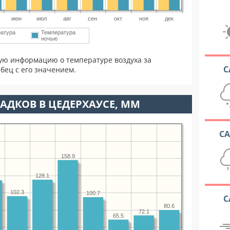
июн
июл
авг
сен
окт
ноя
дек
атура
Температура
ночью
ую информацию о температуре воздуха за
С
бец с его значением.
АДКОВ В ЦЕДЕРХАУСЕ, ММ
С
158.9
128.1
102.3
100.7
С
80.6
72.1
65.5