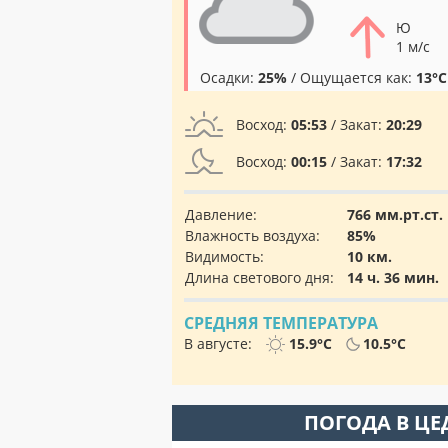
Ю
1 м/с
Осадки:
25%
/ Ощущается как:
13°C
Восход:
05:53
/ Закат:
20:29
Восход:
00:15
/ Закат:
17:32
Давление:
766 мм.рт.ст.
Влажность воздуха:
85%
Видимость:
10 км.
Длина светового дня:
14 ч. 36 мин.
СРЕДНЯЯ ТЕМПЕРАТУРА
В августе:
15.9°C
10.5°C
ПОГОДА В ЦЕ