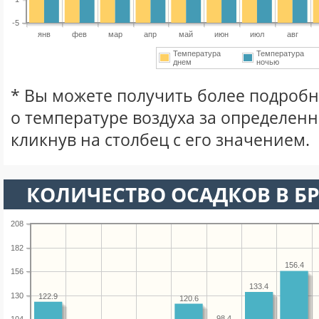
-5
янв
фев
мар
апр
май
июн
июл
авг
Температура
Температура
днем
ночью
* Вы можете получить более подро
о температуре воздуха за определен
кликнув на столбец с его значением.
КОЛИЧЕСТВО ОСАДКОВ В БР
208
182
156.4
156
133.4
130
122.9
120.6
98.4