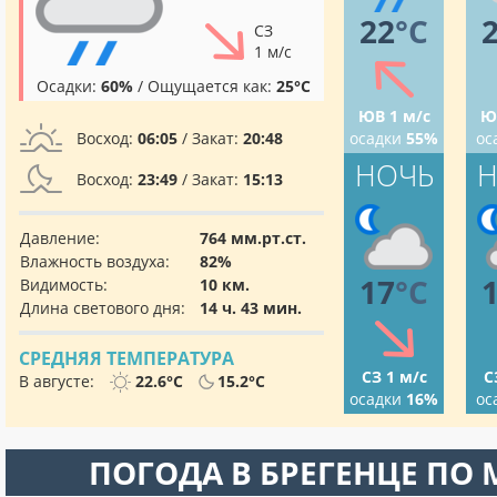
22
°C
СЗ
1 м/с
Осадки:
60%
/ Ощущается как:
25°C
ЮВ 1 м/с
Ю
Восход:
06:05
/ Закат:
20:48
осадки
55%
ос
НОЧЬ
Н
Восход:
23:49
/ Закат:
15:13
Давление:
764 мм.рт.ст.
Влажность воздуха:
82%
17
°C
Видимость:
10 км.
Длина светового дня:
14 ч. 43 мин.
СРЕДНЯЯ ТЕМПЕРАТУРА
СЗ 1 м/с
С
В августе:
22.6°C
15.2°C
осадки
16%
ос
ПОГОДА В БРЕГЕНЦЕ ПО