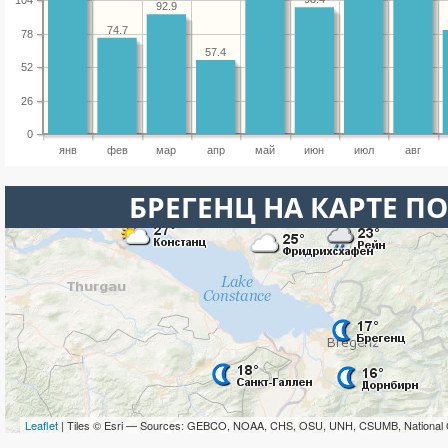
104
92.9
74.7
78
57.4
52
26
0
янв
фев
мар
апр
май
июн
июл
авг
БРЕГЕНЦ НА КАРТЕ П
Leaflet
| Tiles © Esri — Sources: GEBCO, NOAA, CHS, OSU, UNH, CSUMB, National 