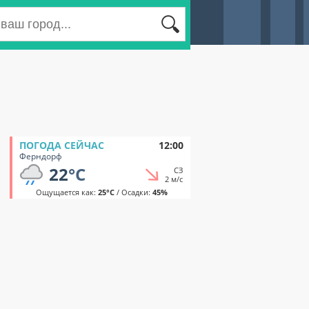
ПОГОДА СЕЙЧАС
12:00
Ферндорф
22
°C
СЗ
2 м/с
Ощущается как:
25°C
/ Осадки:
45%