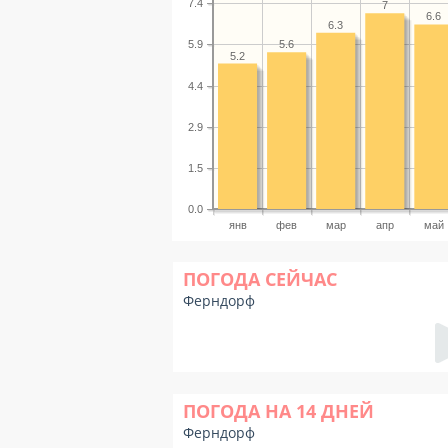
7.4
7
6.6
6.3
5.6
5.9
5.2
4.4
2.9
1.5
0.0
янв
фев
мар
апр
май
ПОГОДА СЕЙЧАС
Ферндорф
ПОГОДА НА 14 ДНЕЙ
Ферндорф