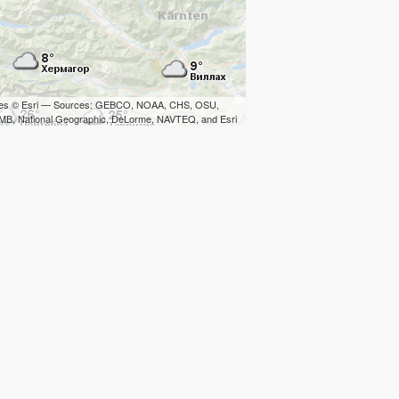
iles © Esri — Sources: GEBCO, NOAA, CHS, OSU,
B, National Geographic, DeLorme, NAVTEQ, and Esri