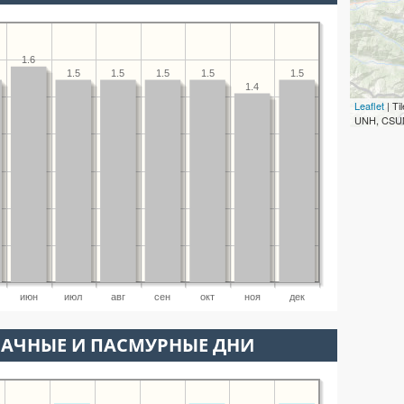
1.6
1.5
1.5
1.5
1.5
1.5
1.4
Leaflet
| T
UNH, CSUM
июн
июл
авг
сен
окт
ноя
дек
ЛАЧНЫЕ И ПАСМУРНЫЕ ДНИ