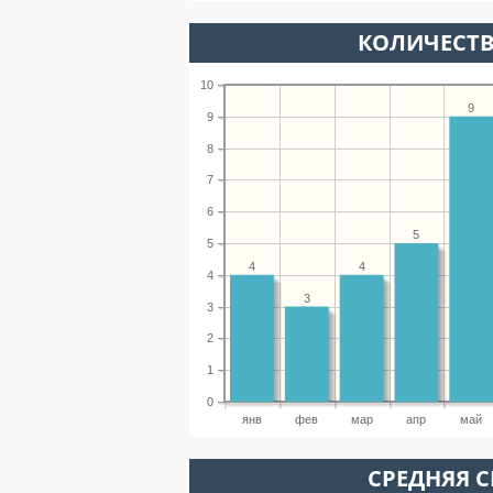
КОЛИЧЕСТВ
10
9
9
8
7
6
5
5
4
4
4
3
3
2
1
0
янв
фев
мар
апр
май
СРЕДНЯЯ С