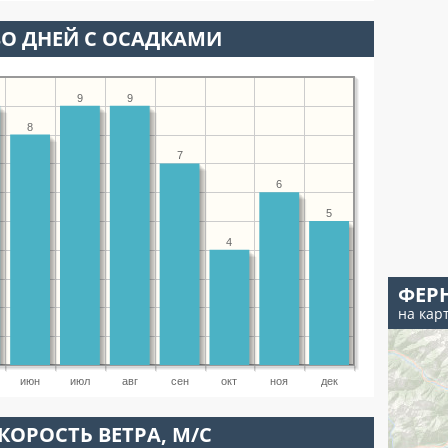
О ДНЕЙ С ОСАДКАМИ
9
9
8
7
6
5
4
ФЕР
на кар
июн
июл
авг
сен
окт
ноя
дек
КОРОСТЬ ВЕТРА, М/С