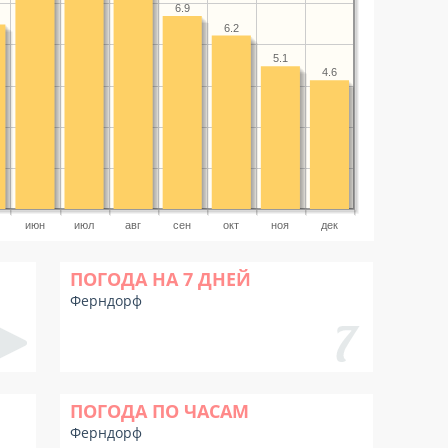
6.9
6.2
5.1
4.6
июн
июл
авг
сен
окт
ноя
дек
ПОГОДА НА 7 ДНЕЙ
Ферндорф
ПОГОДА ПО ЧАСАМ
Ферндорф