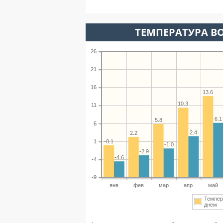
ТЕМПЕРАТУРА ВО
26
21
16
13.6
10.3
11
6.1
5.8
6
2.4
2.2
-0.1
1
-1.0
-2.9
-4.6
-4
-9
янв
фев
мар
апр
май
Темпер
днем