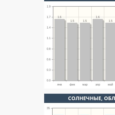
1.9
1.6
1.6
1.7
1.5
1.5
1.5
1.4
1.1
0.8
0.6
0.3
0.0
янв
фев
мар
апр
май
CОЛНЕЧНЫЕ, ОБ
35