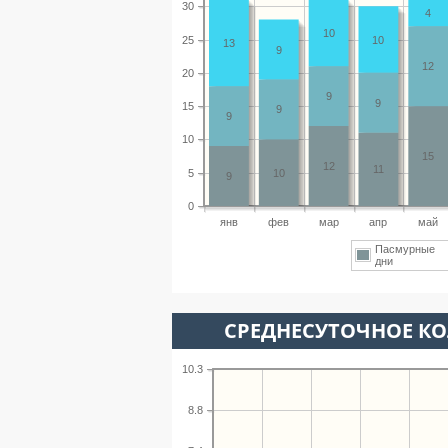
30
4
10
25
10
13
9
12
20
9
9
15
9
9
10
15
12
11
5
10
9
0
янв
фев
мар
апр
май
Пасмурные
дни
СРЕДНЕСУТОЧНОЕ К
10.3
8.8