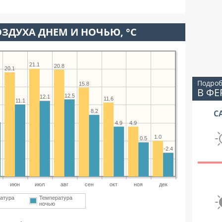
ЗДУХА ДНЕМ И НОЧЬЮ, °C
21.1
20.8
20.1
Подроб
15.8
В Ф
12.5
12.1
11.6
11.1
8.2
С
4.9
4.9
1.0
0.5
-2.4
июн
июл
авг
сен
окт
ноя
дек
атура
Температура
ночью