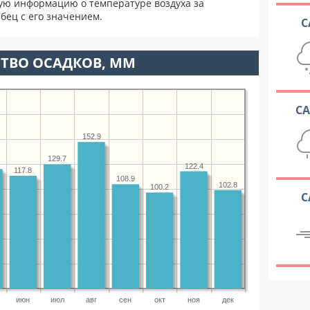
ую информацию о температуре воздуха за
бец с его значением.
С
ТВО ОСАДКОВ, ММ
С
152.9
129.7
122.4
117.8
108.9
102.8
100.2
С
июн
июл
авг
сен
окт
ноя
дек