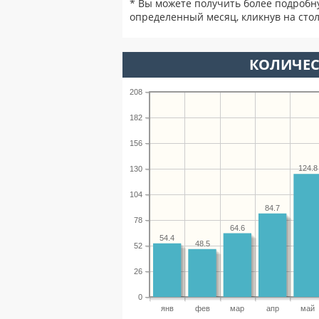
* Вы можете получить более подробн
определенный месяц, кликнув на стол
КОЛИЧЕС
208
182
156
124.8
130
104
84.7
78
64.6
54.4
48.5
52
26
0
янв
фев
мар
апр
май