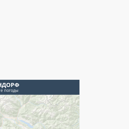
НДОРФ
те погоды