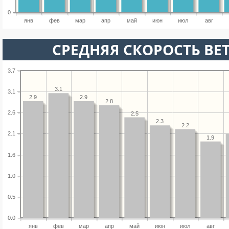
0
янв
фев
мар
апр
май
июн
июл
авг
СРЕДНЯЯ СКОРОСТЬ ВЕТ
3.7
3.1
3.1
2.9
2.9
2.8
2.6
2.5
2.3
2.2
2.1
1.9
1.6
1.0
0.5
0.0
янв
фев
мар
апр
май
июн
июл
авг