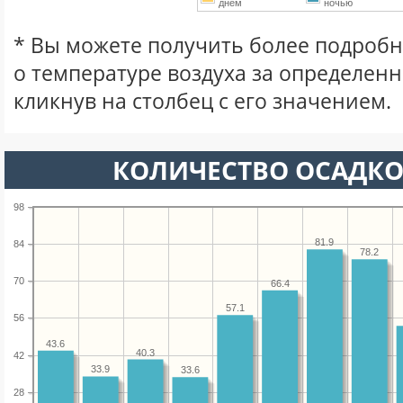
днем
ночью
* Вы можете получить более подро
о температуре воздуха за определен
кликнув на столбец с его значением.
КОЛИЧЕСТВО ОСАДКО
98
81.9
84
78.2
70
66.4
57.1
56
43.6
40.3
42
33.9
33.6
28