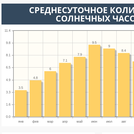
СРЕДНЕСУТОЧНОЕ КОЛ
СОЛНЕЧНЫХ ЧАС
11.4
9.5
9.8
9
8.4
7.9
8.1
7.1
6.5
6
4.8
4.9
3.5
3.3
1.6
0.0
янв
фев
мар
апр
май
июн
июл
авг