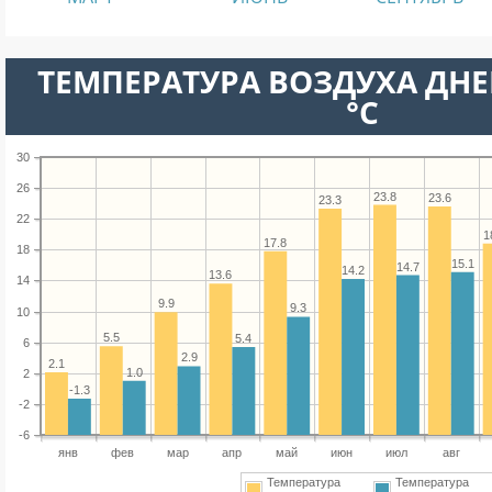
ТЕМПЕРАТУРА ВОЗДУХА ДНЕ
°C
30
26
23.8
23.6
23.3
22
1
17.8
18
15.1
14.7
14.2
13.6
14
9.9
9.3
10
5.5
5.4
6
2.9
2.1
1.0
2
-1.3
-2
-6
янв
фев
мар
апр
май
июн
июл
авг
Температура
Температура