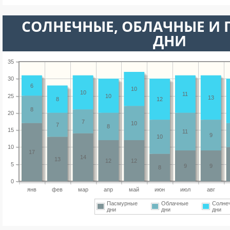
CОЛНЕЧНЫЕ, ОБЛАЧНЫЕ И
ДНИ
35
30
6
10
10
11
25
10
13
8
12
8
20
7
10
7
8
15
11
9
10
10
17
14
13
12
12
5
9
9
8
0
янв
фев
мар
апр
май
июн
июл
авг
Пасмурные
Облачные
Солне
дни
дни
дни