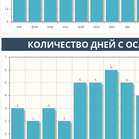
14
0
янв
фев
мар
апр
май
июн
июл
авг
КОЛИЧЕСТВО ДНЕЙ С О
7
6
6
5
5
5
5
4
3
3
3
2
2
2
1