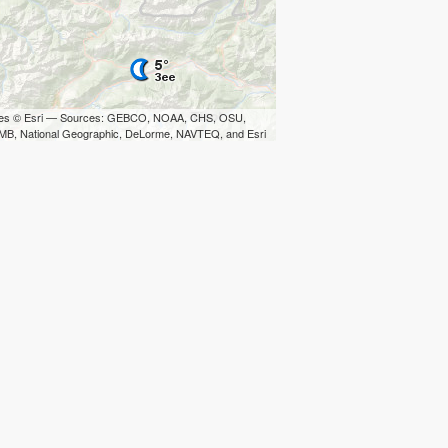
iles © Esri — Sources: GEBCO, NOAA, CHS, OSU,
B, National Geographic, DeLorme, NAVTEQ, and Esri