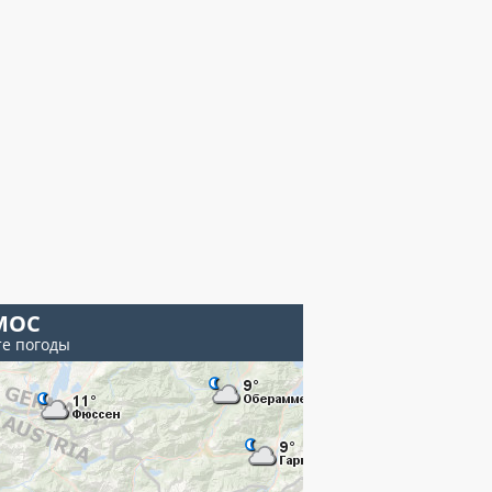
МОС
те погоды