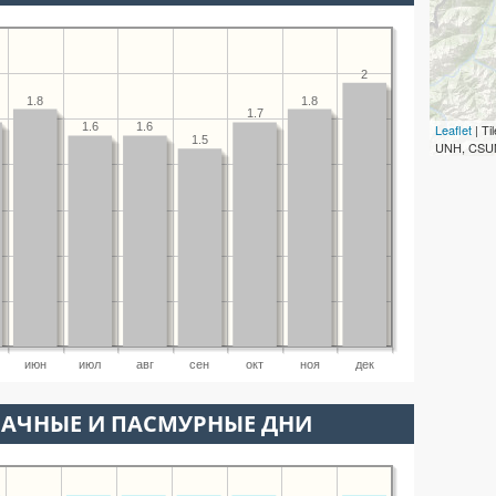
2
1.8
1.8
1.7
1.6
1.6
Leaflet
| T
1.5
UNH, CSUM
июн
июл
авг
сен
окт
ноя
дек
ЛАЧНЫЕ И ПАСМУРНЫЕ ДНИ