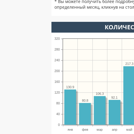
* Вы можете получить более подробн
определенный месяц, кликнув на стол
КОЛИЧЕС
320
280
240
217.3
200
160
130.9
120
106.3
92.1
80.8
80
40
0
янв
фев
мар
апр
май