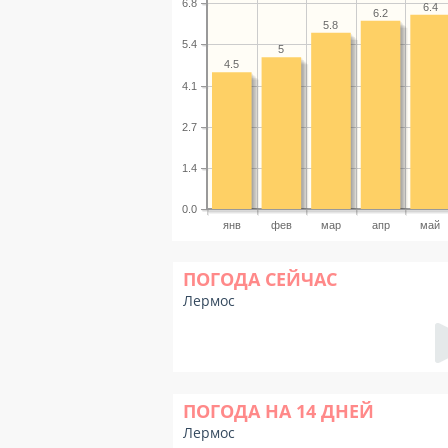
6.8
6.4
6.2
5.8
5.4
5
4.5
4.1
2.7
1.4
0.0
янв
фев
мар
апр
май
ПОГОДА СЕЙЧАС
Лермос
ПОГОДА НА 14 ДНЕЙ
Лермос