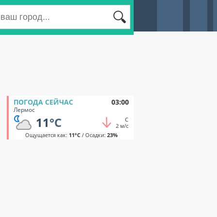
ПОГОДА СЕЙЧАС
03:00
Лермос
11
°C
С
2 м/с
Ощущается как:
11°C
/ Осадки:
23%