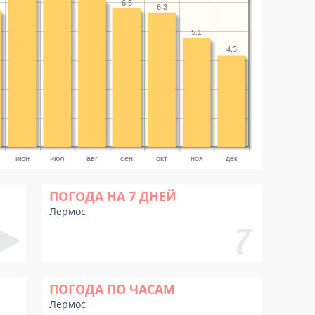
6.5
6.3
5.1
4.3
июн
июл
авг
сен
окт
ноя
дек
ПОГОДА НА 7 ДНЕЙ
Лермос
ПОГОДА ПО ЧАСАМ
Лермос