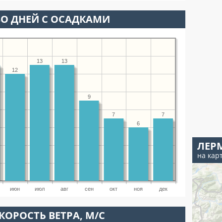
О ДНЕЙ С ОСАДКАМИ
13
13
12
9
7
7
6
ЛЕР
на кар
июн
июл
авг
сен
окт
ноя
дек
КОРОСТЬ ВЕТРА, М/С