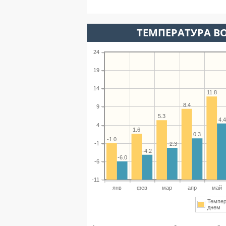
ТЕМПЕРАТУРА ВО
24
19
14
11.8
8.4
9
5.3
4.
4
1.6
0.3
-1.0
-1
-2.3
-4.2
-6.0
-6
-11
янв
фев
мар
апр
май
Темпер
днем