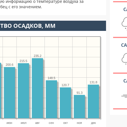
ую информацию о температуре воздуха за
бец с его значением.
С
ТВО ОСАДКОВ, ММ
С
235.2
215.5
200.6
148.5
С
131.8
120.7
91.3
июн
июл
авг
сен
окт
ноя
дек