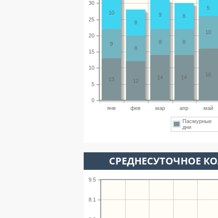
30
5
10
9
8
25
8
10
20
8
8
9
8
15
10
16
14
14
13
12
5
0
янв
фев
мар
апр
май
Пасмурные
дни
СРЕДНЕСУТОЧНОЕ К
9.5
8.1