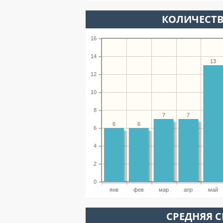
КОЛИЧЕСТВ
16
14
13
12
10
8
7
7
6
6
6
4
2
0
янв
фев
мар
апр
май
СРЕДНЯЯ С