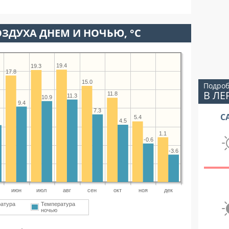
ЗДУХА ДНЕМ И НОЧЬЮ, °C
19.4
19.3
17.8
15.0
Подроб
В Л
11.8
11.3
10.9
9.4
7.3
С
5.4
4.5
4
1.1
-0.6
-3.6
июн
июл
авг
сен
окт
ноя
дек
атура
Температура
ночью