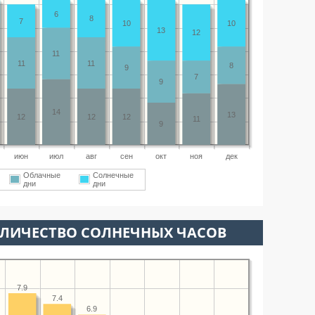
6
8
7
10
10
13
12
11
11
11
8
9
7
9
14
13
12
12
12
11
9
июн
июл
авг
сен
окт
ноя
дек
Облачные
Солнечные
дни
дни
ОЛИЧЕСТВО СОЛНЕЧНЫХ ЧАСОВ
7.9
7.4
6.9