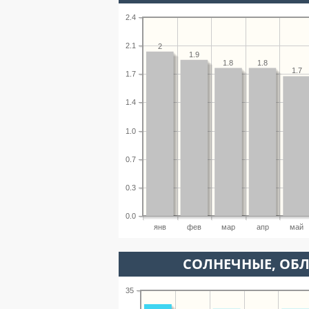
2.4
2.1
2
1.9
1.8
1.8
1.7
1.7
1.4
1.0
0.7
0.3
0.0
янв
фев
мар
апр
май
CОЛНЕЧНЫЕ, ОБ
35