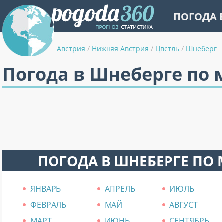
ПОГОДА 
Австрия
/
Нижняя Австрия
/
Цветль
/
Шнеберг
Погода в Шнеберге по
ПОГОДА В ШНЕБЕРГЕ ПО
ЯНВАРЬ
АПРЕЛЬ
ИЮЛЬ
ФЕВРАЛЬ
МАЙ
АВГУСТ
МАРТ
ИЮНЬ
СЕНТЯБРЬ