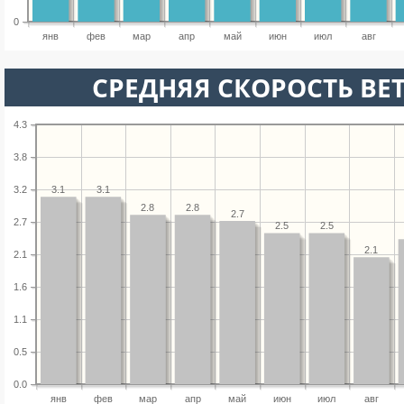
0
янв
фев
мар
апр
май
июн
июл
авг
СРЕДНЯЯ СКОРОСТЬ ВЕТ
4.3
3.8
3.2
3.1
3.1
2.8
2.8
2.7
2.7
2.5
2.5
2.1
2.1
1.6
1.1
0.5
0.0
янв
фев
мар
апр
май
июн
июл
авг