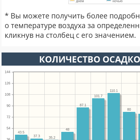
днем
ночью
* Вы можете получить более подро
о температуре воздуха за определен
кликнув на столбец с его значением.
КОЛИЧЕСТВО ОСАДКО
144
126
110.1
108
101.7
87.1
90
80
72
54
48
43.5
37.3
35.2
36