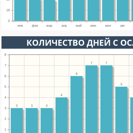
18
0
янв
фев
мар
апр
май
июн
июл
авг
КОЛИЧЕСТВО ДНЕЙ С О
8
7
7
7
6
6
5
5
4
4
3
3
3
3
2
1