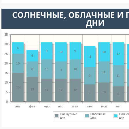
CОЛНЕЧНЫЕ, ОБЛАЧНЫЕ И
ДНИ
35
30
6
9
9
10
10
25
12
6
11
20
10
8
10
10
9
11
15
9
11
10
15
13
12
12
12
5
10
9
8
0
янв
фев
мар
апр
май
июн
июл
авг
Пасмурные
Облачные
Солне
дни
дни
дни