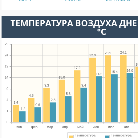
ТЕМПЕРАТУРА ВОЗДУХА ДНЕ
°C
29
24.1
23.9
22.9
24
1
19
17.2
16.0
15.4
14.5
13.0
14
9.4
9.3
9
5.6
4.8
4
2.8
1.6
0.6
-1.2
-1
-6
янв
фев
мар
апр
май
июн
июл
авг
Температура
Температура