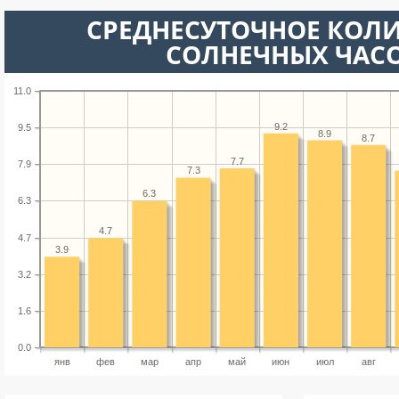
СРЕДНЕСУТОЧНОЕ КОЛ
СОЛНЕЧНЫХ ЧАС
11.0
9.2
9.5
8.9
8.7
7.7
7.9
7.3
6.3
6.3
4.7
4.7
3.9
3.2
1.6
0.0
янв
фев
мар
апр
май
июн
июл
авг