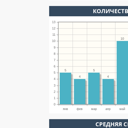
КОЛИЧЕСТВ
13
12
11
10
10
9
8
7
6
5
5
5
4
4
4
3
2
1
0
янв
фев
мар
апр
май
СРЕДНЯЯ С