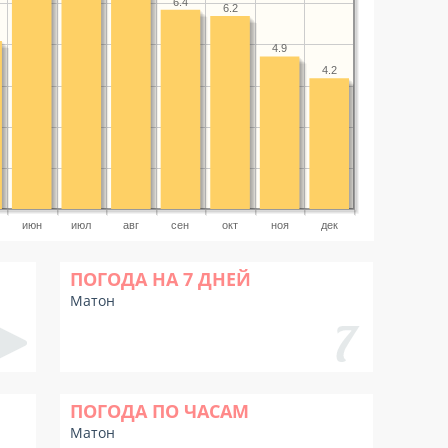
6.4
6.2
4.9
4.2
июн
июл
авг
сен
окт
ноя
дек
ПОГОДА НА 7 ДНЕЙ
Матон
ПОГОДА ПО ЧАСАМ
Матон