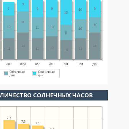
7
7
9
9
9
10
13
11
8
12
10
11
10
8
14
14
12
11
11
11
10
июн
июл
авг
сен
окт
ноя
дек
Облачные
Солнечные
дни
дни
ОЛИЧЕСТВО СОЛНЕЧНЫХ ЧАСОВ
7.7
7.3
7.1