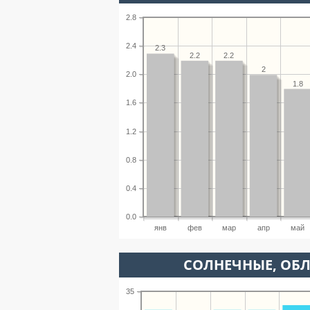
2.8
2.4
2.3
2.2
2.2
2
2.0
1.8
1.6
1.2
0.8
0.4
0.0
янв
фев
мар
апр
май
CОЛНЕЧНЫЕ, ОБ
35