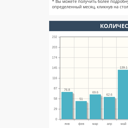
* Вы можете получить более подробн
определенный месяц, кликнув на стол
КОЛИЧЕС
232
203
174
139.1
145
116
87
76.8
69.6
62.6
58
51
29
0
янв
фев
мар
апр
май