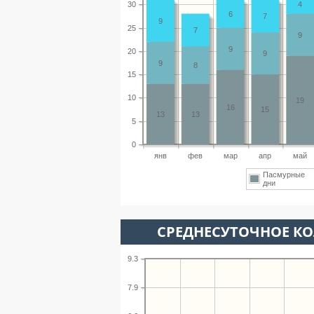
30
4
6
7
9
25
7
9
9
20
9
9
8
15
10
19
16
15
13
13
5
0
янв
фев
мар
апр
май
Пасмурные
дни
СРЕДНЕСУТОЧНОЕ К
9.3
7.9