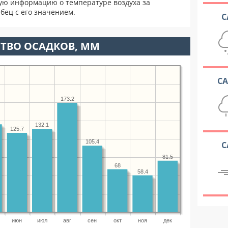
ую информацию о температуре воздуха за
бец с его значением.
С
ТВО ОСАДКОВ, ММ
С
173.2
132.1
125.7
105.4
С
81.5
68
58.4
июн
июл
авг
сен
окт
ноя
дек