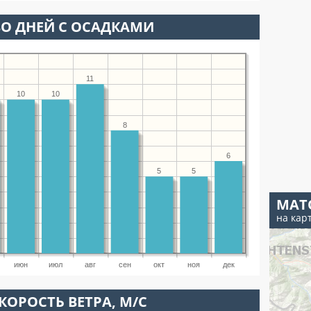
О ДНЕЙ С ОСАДКАМИ
11
10
10
8
6
5
5
МАТ
на кар
июн
июл
авг
сен
окт
ноя
дек
КОРОСТЬ ВЕТРА, М/С