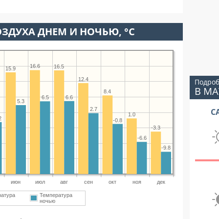
ЗДУХА ДНЕМ И НОЧЬЮ, °C
16.6
16.5
15.9
12.4
Подроб
В М
8.4
6.6
6.5
5.3
2.7
С
1.0
2
-0.8
-3.3
-6.6
-9.8
июн
июл
авг
сен
окт
ноя
дек
ратура
Температура
ночью