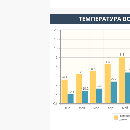
ТЕМПЕРАТУРА ВО
23
18
13
8.3
8
4.3
3
0.6
-0.
-1.2
-2
-4.1
-5.2
-7
-9.0
-10.2
-12.1
-12
-17
янв
фев
мар
апр
май
Темпе
днем