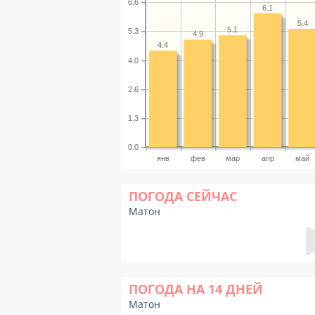
6.6
6.1
5.4
5.1
5.3
4.9
4.4
4.0
2.6
1.3
0.0
янв
фев
мар
апр
май
ПОГОДА СЕЙЧАС
Матон
ПОГОДА НА 14 ДНЕЙ
Матон