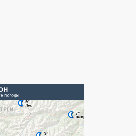
ОН
те погоды