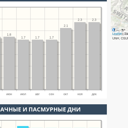
2.3
2.3
2.1
Leaflet
| T
1.8
1.7
1.7
1.7
UNH, CSUM
июн
июл
авг
сен
окт
ноя
дек
ЛАЧНЫЕ И ПАСМУРНЫЕ ДНИ