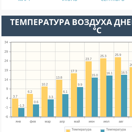
ТЕМПЕРАТУРА ВОЗДУХА ДНЕ
°C
34
29
25.9
25.3
23.7
24
2
19
17.3
16.5
16.1
15.0
13.8
14
10.2
9.9
9
6.2
6.1
3.7
3.3
4
0.6
-1.3
-1
-6
янв
фев
мар
апр
май
июн
июл
авг
Температура
Температура