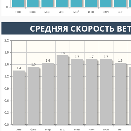
0
янв
фев
мар
апр
май
июн
июл
авг
СРЕДНЯЯ СКОРОСТЬ ВЕТ
2.2
1.9
1.8
1.7
1.7
1.7
1.6
1.6
1.5
1.6
1.4
1.2
0.9
0.6
0.3
0.0
янв
фев
мар
апр
май
июн
июл
авг