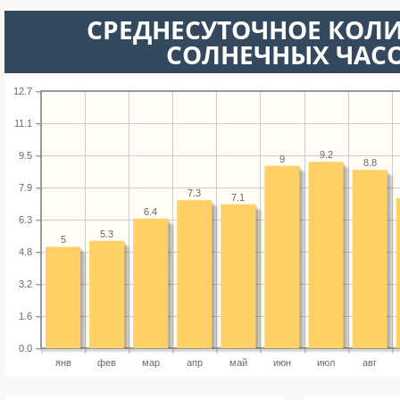
СРЕДНЕСУТОЧНОЕ КОЛ
СОЛНЕЧНЫХ ЧАС
12.7
11.1
9.2
9.5
9
8.8
7.9
7.3
7.1
6.4
6.3
5.3
5
4.8
3.2
1.6
0.0
янв
фев
мар
апр
май
июн
июл
авг