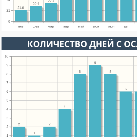
35.3
29.4
21.6
21
0
янв
фев
мар
апр
май
июн
июл
авг
КОЛИЧЕСТВО ДНЕЙ С О
10
9
9
8
8
8
7
6
6
5
4
4
3
2
2
2
1
1