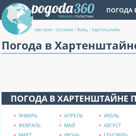
ПОГОДА 
Австрия
/
Штирия
/
Вайц
/
Хартенштайн
Погода в Хартенштайн
ПОГОДА В ХАРТЕНШТАЙНЕ 
ЯНВАРЬ
АПРЕЛЬ
ИЮЛЬ
ФЕВРАЛЬ
МАЙ
АВГУСТ
МАРТ
ИЮНЬ
СЕНТЯБРЬ