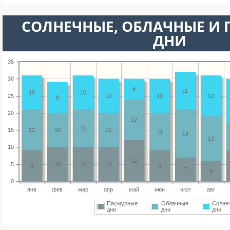
CОЛНЕЧНЫЕ, ОБЛАЧНЫЕ И
ДНИ
35
30
6
11
10
10
25
10
10
12
9
20
12
11
15
12
10
10
11
14
13
10
12
5
10
10
10
9
9
7
6
0
янв
фев
мар
апр
май
июн
июл
авг
Пасмурные
Облачные
Солне
дни
дни
дни