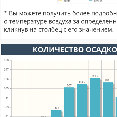
днем
ночью
* Вы можете получить более подро
о температуре воздуха за определен
кликнув на столбец с его значением.
КОЛИЧЕСТВО ОСАДКО
168
147
127.4
126
118.3
114.2
107
105
84
63
56.1
42