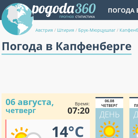
ПОГОДА 
Австрия
/
Штирия
/
Брук-Мюрцушлаг
/
Капфенб
Погода в Капфенберге
06 августа,
06.08
Время:
ЧЕТВЕРГ
П
07:20
четверг
ДЕНЬ
14
°C