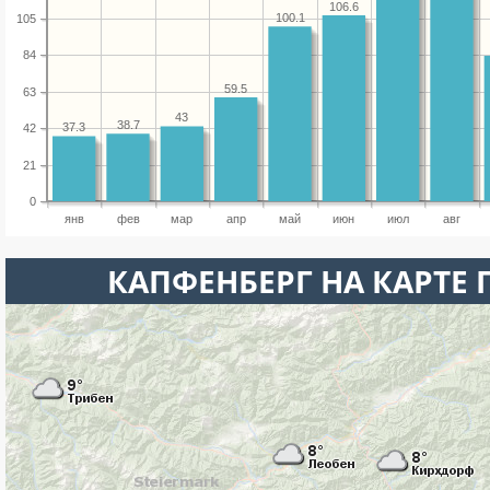
106.6
100.1
105
84
59.5
63
43
38.7
37.3
42
21
0
янв
фев
мар
апр
май
июн
июл
авг
КАПФЕНБЕРГ НА КАРТЕ