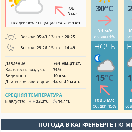
30
°C
ЮВ
3 м/с
Осадки:
8%
/ Ощущается как:
14°C
З 1 м/с
Ю
Восход:
05:43
/ Закат:
20:25
осадки
1%
ос
НОЧЬ
Н
Восход:
23:26
/ Закат:
14:49
Давление:
764 мм.рт.ст.
Влажность воздуха:
76%
15
°C
Видимость:
10 км.
Длина светового дня:
14 ч. 42 мин.
СРЕДНЯЯ ТЕМПЕРАТУРА
ЮВ 3 м/с
В
В августе:
23.2°C
14.1°C
осадки
15%
ос
ПОГОДА В КАПФЕНБЕРГЕ ПО 