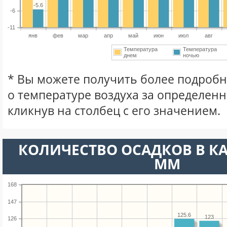
-5.6
-6
-11
янв
фев
мар
апр
май
июн
июл
авг
Температура
Температура
днем
ночью
* Вы можете получить более подро
о температуре воздуха за определен
кликнув на столбец с его значением.
КОЛИЧЕСТВО ОСАДКОВ В КА
ММ
168
147
125.6
123
126