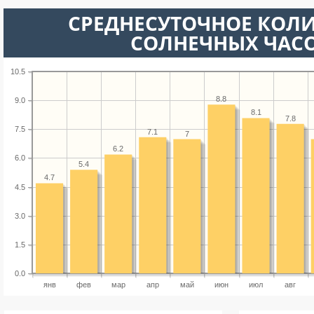
СРЕДНЕСУТОЧНОЕ КОЛ
СОЛНЕЧНЫХ ЧАС
10.5
8.8
9.0
8.1
7.8
7.5
7.1
7
6.2
6.0
5.4
4.7
4.5
3.0
1.5
0.0
янв
фев
мар
апр
май
июн
июл
авг