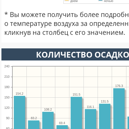
днем
ночью
* Вы можете получить более подро
о температуре воздуха за определен
кликнув на столбец с его значением.
КОЛИЧЕСТВО ОСАДКО
240
210
176.3
180
154.2
151.5
150
131.5
116.1
120
108.2
90
83.2
69.4
60