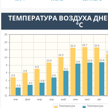
ТЕМПЕРАТУРА ВОЗДУХА ДНЕ
°C
29
24
20.7
20.5
20.3
19
1
14.3
14
10.8
10.6
10.6
9.9
9
6.5
5.2
3.9
4
0.9
0.8
-1
-2.6
-4.0
-5.8
-6
-11
янв
фев
мар
апр
май
июн
июл
авг
Температура
Температура