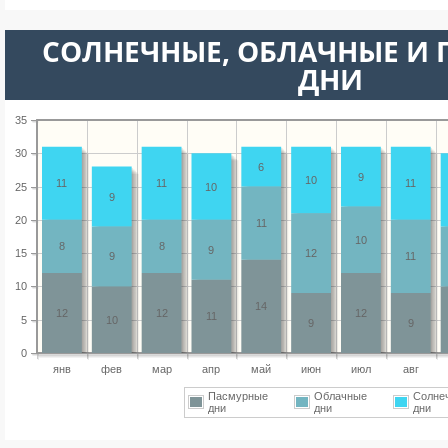
CОЛНЕЧНЫЕ, ОБЛАЧНЫЕ И
ДНИ
35
30
6
9
10
11
11
11
25
10
9
20
11
10
8
8
9
15
12
9
11
10
14
12
12
12
11
5
10
9
9
0
янв
фев
мар
апр
май
июн
июл
авг
Пасмурные
Облачные
Солне
дни
дни
дни