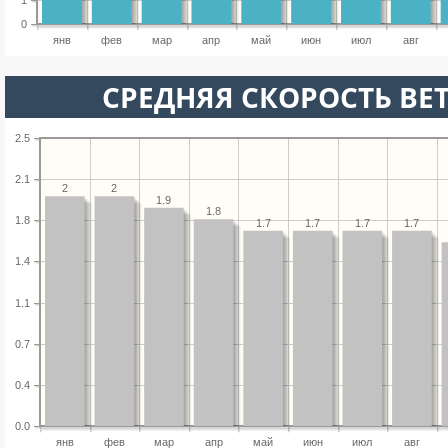
1
0
янв
фев
мар
апр
май
июн
июл
авг
СРЕДНЯЯ СКОРОСТЬ ВЕТ
2.5
2.1
2
2
1.9
1.8
1.8
1.7
1.7
1.7
1.7
1.4
1.1
0.7
0.4
0.0
янв
фев
мар
апр
май
июн
июл
авг