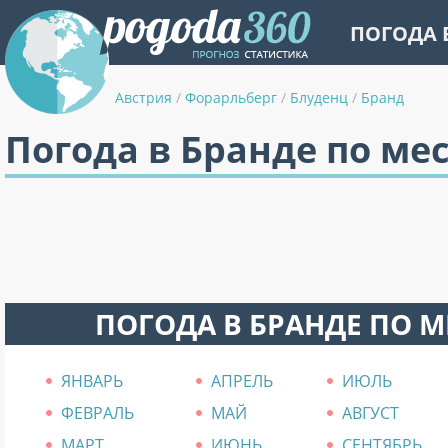
ПОГОДА 
Австрия
/
Форарльберг
/
Блуденц
/
Бранд
Погода в Бранде по ме
ПОГОДА В БРАНДЕ ПО 
ЯНВАРЬ
АПРЕЛЬ
ИЮЛЬ
ФЕВРАЛЬ
МАЙ
АВГУСТ
МАРТ
ИЮНЬ
СЕНТЯБРЬ