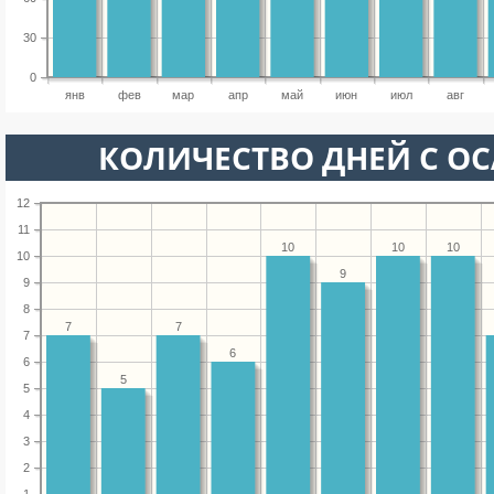
30
0
янв
фев
мар
апр
май
июн
июл
авг
КОЛИЧЕСТВО ДНЕЙ С О
12
11
10
10
10
10
9
9
8
7
7
7
6
6
5
5
4
3
2