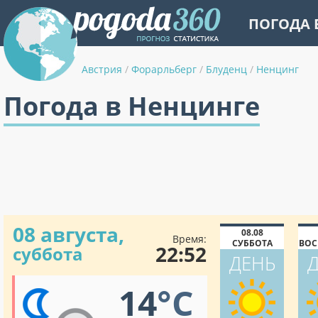
ПОГОДА 
Австрия
/
Форарльберг
/
Блуденц
/
Ненцинг
Погода в Ненцинге
08 августа,
08.08
Время:
СУББОТА
ВОС
22:52
суббота
ДЕНЬ
14
°C