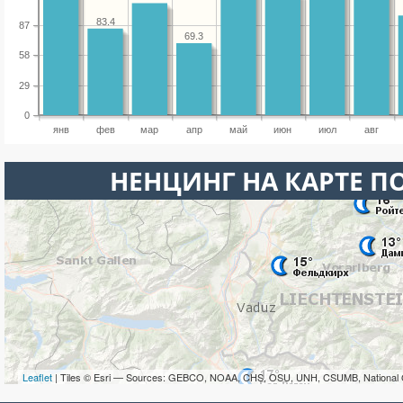
83.4
87
69.3
58
29
0
янв
фев
мар
апр
май
июн
июл
авг
НЕНЦИНГ НА КАРТЕ П
Leaflet
| Tiles © Esri — Sources: GEBCO, NOAA, CHS, OSU, UNH, CSUMB, National 