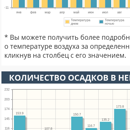
-11
янв
фев
мар
апр
май
июн
июл
авг
Температура
Температура
днем
ночью
* Вы можете получить более подро
о температуре воздуха за определен
кликнув на столбец с его значением.
КОЛИЧЕСТВО ОСАДКОВ В НЕ
232
203
173.8
174
153.9
150.7
145
135.2
116.7
116
107.8