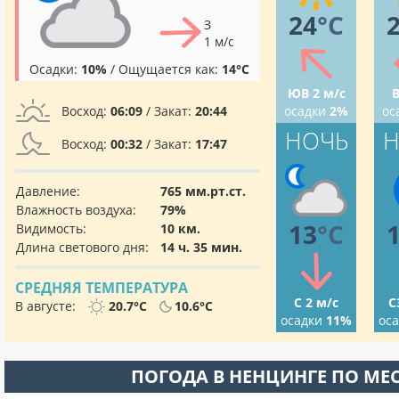
24
°C
З
1 м/с
Осадки:
10%
/ Ощущается как:
14°C
ЮВ 2 м/с
В
Восход:
06:09
/ Закат:
20:44
осадки
2%
ос
НОЧЬ
Н
Восход:
00:32
/ Закат:
17:47
Давление:
765 мм.рт.ст.
Влажность воздуха:
79%
13
°C
Видимость:
10 км.
Длина светового дня:
14 ч. 35 мин.
СРЕДНЯЯ ТЕМПЕРАТУРА
С 2 м/с
С
В августе:
20.7°C
10.6°C
осадки
11%
ос
ПОГОДА В НЕНЦИНГЕ ПО МЕ