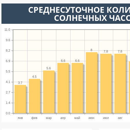
СРЕДНЕСУТОЧНОЕ КОЛ
СОЛНЕЧНЫХ ЧАС
11.0
9.6
8
8.2
7.8
7.8
6.6
6.6
6.9
5.6
5.5
4.5
4.1
3.7
2.7
1.4
0.0
янв
фев
мар
апр
май
июн
июл
авг