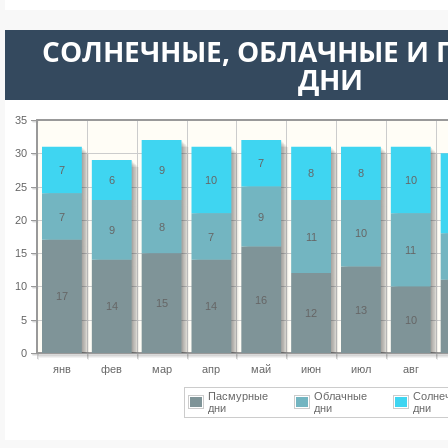
CОЛНЕЧНЫЕ, ОБЛАЧНЫЕ И
ДНИ
35
30
7
7
9
8
8
6
10
10
25
7
9
20
8
9
10
7
11
11
15
10
17
16
15
14
14
13
12
5
10
0
янв
фев
мар
апр
май
июн
июл
авг
Пасмурные
Облачные
Солне
дни
дни
дни