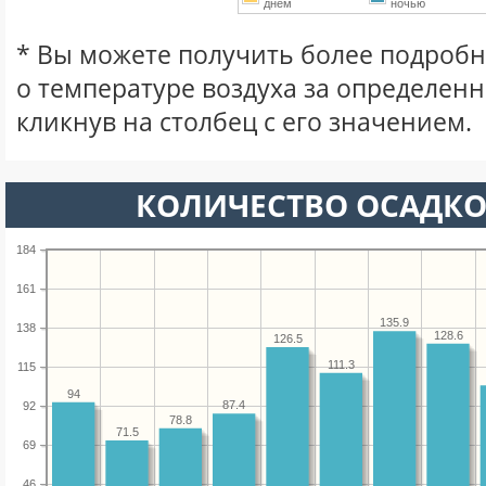
днем
ночью
* Вы можете получить более подро
о температуре воздуха за определен
кликнув на столбец с его значением.
КОЛИЧЕСТВО ОСАДКО
184
161
135.9
138
128.6
126.5
111.3
115
94
87.4
92
78.8
71.5
69
46