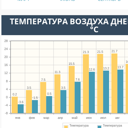
ТЕМПЕРАТУРА ВОЗДУХА ДНЕ
°C
28
24
21.7
21.5
21.3
20
1
15.5
16
13.7
13.2
12.6
11.3
12
7.6
7.5
8
3.5
3.5
4
0.5
0.2
0
-1.5
-3.6
-4
-8
янв
фев
мар
апр
май
июн
июл
авг
Температура
Температура