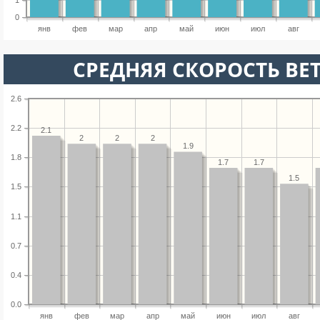
1
0
янв
фев
мар
апр
май
июн
июл
авг
СРЕДНЯЯ СКОРОСТЬ ВЕТ
2.6
2.2
2.1
2
2
2
1.9
1.8
1.7
1.7
1.5
1.5
1.1
0.7
0.4
0.0
янв
фев
мар
апр
май
июн
июл
авг