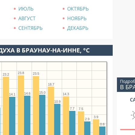
ИЮЛЬ
ОКТЯБРЬ
АВГУСТ
НОЯБРЬ
СЕНТЯБРЬ
ДЕКАБРЬ
УХА В БРАУНАУ-НА-ИННЕ, °C
23.8
23.5
23.2
Подроб
18.7
В БР
15.0
14.6
14.3
14.1
С
10.9
7.7
7.5
3.9
2.9
0.6