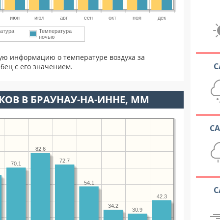
июн
июл
авг
сен
окт
ноя
дек
атура
Температура
ночью
ую информацию о температуре воздуха за
С
бец с его значением.
ОВ В БРАУНАУ-НА-ИННЕ, ММ
С
82.6
72.7
70.1
54.1
С
42.3
34.2
30.9