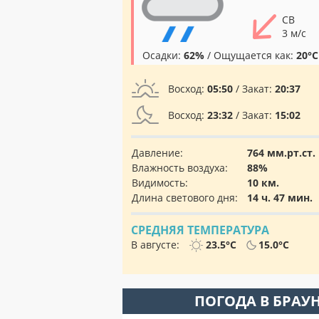
СВ
3 м/с
Осадки:
62%
/ Ощущается как:
20°C
Восход:
05:50
/ Закат:
20:37
Восход:
23:32
/ Закат:
15:02
Давление:
764 мм.рт.ст.
Влажность воздуха:
88%
Видимость:
10 км.
Длина светового дня:
14 ч. 47 мин.
СРЕДНЯЯ ТЕМПЕРАТУРА
В августе:
23.5°C
15.0°C
ПОГОДА В БРАУ