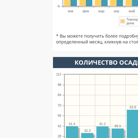
-6
янв
фев
мар
апр
май
Темпер
днем
* Вы можете получить более подробн
определенный месяц, кликнув на стол
КОЛИЧЕСТВО ОСАДК
112
98
84
70
63.8
56
41.4
41.2
42
38.3
32.3
28