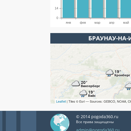
14
0
янв
фев
мар
апр
май
БРАУНАУ-НА-
Leaflet
| Tiles © Esri — Sources: GEBCO, NOAA, C
© 2014 pogoda360.ru
Все права защищены
admin@pogoda360.ru