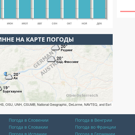
июн
июл
авг
сен
окт
ноя
дек
ИННЕ НА КАРТЕ ПОГОДЫ
HS, OSU, UNH, CSUMB, National Geographic, DeLorme, NAVTEQ, and Esri
Погода в Словении
Погода в Венгрии
Погода в Словакии
Погода во Франции
Погода в Испании
Погода в Германии