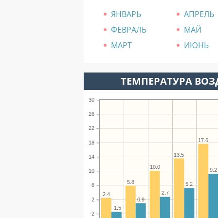
ЯНВАРЬ
АПРЕЛЬ
ФЕВРАЛЬ
МАЙ
МАРТ
ИЮНЬ
ТЕМПЕРАТУРА ВОЗД
30
26
22
17.6
18
13.5
14
10.0
9.2
10
5.8
5.2
6
2.7
2.4
2
0.9
-1.5
-2