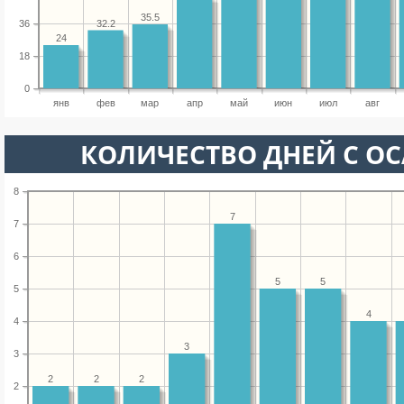
35.5
32.2
36
24
18
0
янв
фев
мар
апр
май
июн
июл
авг
КОЛИЧЕСТВО ДНЕЙ С О
8
7
7
6
5
5
5
4
4
3
3
2
2
2
2