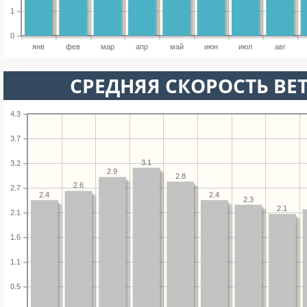
1
0
янв
фев
мар
апр
май
июн
июл
авг
СРЕДНЯЯ СКОРОСТЬ ВЕТ
4.3
3.7
3.1
3.2
2.9
2.8
2.6
2.7
2.4
2.4
2.3
2.1
2.1
1.6
1.1
0.5