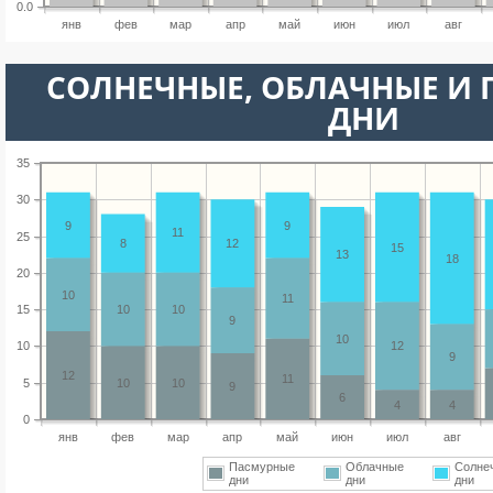
0.0
янв
фев
мар
апр
май
июн
июл
авг
CОЛНЕЧНЫЕ, ОБЛАЧНЫЕ И
ДНИ
35
30
9
9
11
25
8
12
15
13
18
20
10
11
15
10
10
9
10
10
12
9
12
11
5
10
10
9
6
4
4
0
янв
фев
мар
апр
май
июн
июл
авг
Пасмурные
Облачные
Солне
дни
дни
дни