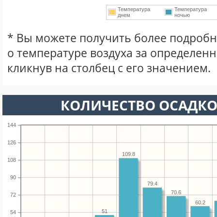
Температура
Температура
днем
ночью
* Вы можете получить более подро
о температуре воздуха за определен
кликнув на столбец с его значением.
КОЛИЧЕСТВО ОСАДКО
144
126
109.8
108
90
79.4
70.6
72
60.2
51
54