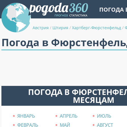
ПОГОДА 
Австрия
/
Штирия
/
Хартберг-Фюрстенфельд
/
Погода в Фюрстенфель
ПОГОДА В ФЮРСТЕНФЕ
МЕСЯЦАМ
ЯНВАРЬ
АПРЕЛЬ
ИЮЛЬ
ФЕВРАЛЬ
МАЙ
АВГУСТ