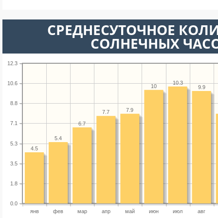
СРЕДНЕСУТОЧНОЕ КОЛ
СОЛНЕЧНЫХ ЧАС
12.3
10.3
10.6
10
9.9
8.8
7.9
7.7
7.1
6.7
5.4
5.3
4.5
3.5
1.8
0.0
янв
фев
мар
апр
май
июн
июл
авг