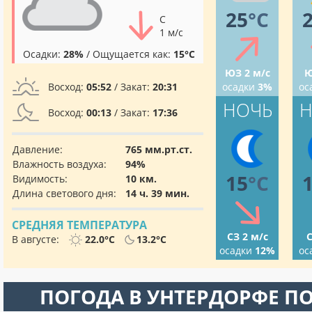
25
°C
С
1 м/с
Осадки:
28%
/ Ощущается как:
15°C
ЮЗ 2 м/с
Ю
Восход:
05:52
/ Закат:
20:31
осадки
3%
ос
НОЧЬ
Н
Восход:
00:13
/ Закат:
17:36
Давление:
765 мм.рт.ст.
Влажность воздуха:
94%
15
°C
Видимость:
10 км.
Длина светового дня:
14 ч. 39 мин.
СРЕДНЯЯ ТЕМПЕРАТУРА
СЗ 2 м/с
С
В августе:
22.0°C
13.2°C
осадки
12%
ос
ПОГОДА В УНТЕРДОРФЕ П