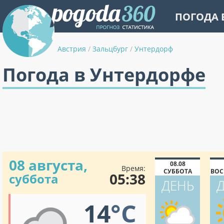
ПОГОДА 
Австрия
/
Зальцбург
/
Унтердорф
Погода в Унтердорфе
08 августа,
08.08
Время:
СУББОТА
ВОС
05:38
суббота
ДЕНЬ
14
°C