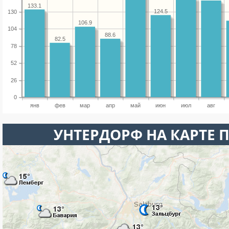
133.1
124.5
130
106.9
104
88.6
82.5
78
52
26
0
янв
фев
мар
апр
май
июн
июл
авг
УНТЕРДОРФ НА КАРТЕ 