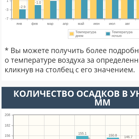
1
-1.0
-2.9
-3
-7
янв
фев
мар
апр
май
июн
июл
авг
Температура
Температура
днем
ночью
* Вы можете получить более подро
о температуре воздуха за определен
кликнув на столбец с его значением.
КОЛИЧЕСТВО ОСАДКОВ В У
ММ
208
182
155.1
150.8
156
146.7