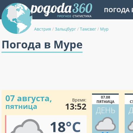
ПОГОДА 
Австрия
/
Зальцбург
/
Тамсвег
/
Мур
Погода в Муре
07 августа,
07.08
Время:
ПЯТНИЦА
С
13:52
пятница
ДЕНЬ
18
°C