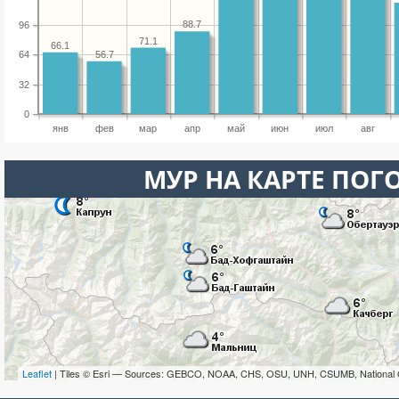
88.7
96
71.1
66.1
56.7
64
32
0
янв
фев
мар
апр
май
июн
июл
авг
МУР НА КАРТЕ ПОГ
Leaflet
| Tiles © Esri — Sources: GEBCO, NOAA, CHS, OSU, UNH, CSUMB, National 