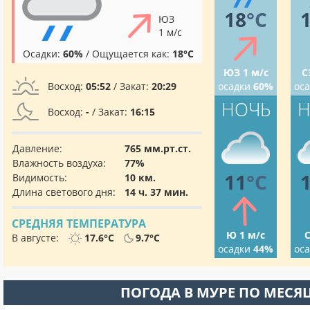
18
°C
ЮЗ
1 м/с
Осадки:
60%
/ Ощущается как:
18°C
ЮЗ 1 м/с
С
Восход:
05:52
/ Закат:
20:29
осадки
60%
ос
НОЧЬ
Н
Восход:
-
/ Закат:
16:15
Давление:
765 мм.рт.ст.
Влажность воздуха:
77%
11
°C
Видимость:
10 км.
Длина светового дня:
14 ч. 37 мин.
СРЕДНЯЯ ТЕМПЕРАТУРА
Ю 1 м/с
С
В августе:
17.6°C
9.7°C
осадки
44%
ос
ПОГОДА В МУРЕ ПО МЕСЯ