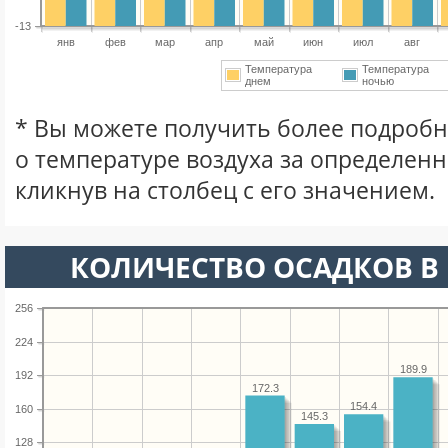
-13
янв
фев
мар
апр
май
июн
июл
авг
Температура
Температура
днем
ночью
* Вы можете получить более подро
о температуре воздуха за определен
кликнув на столбец с его значением.
КОЛИЧЕСТВО ОСАДКОВ В 
256
224
189.9
192
172.3
154.4
160
145.3
128