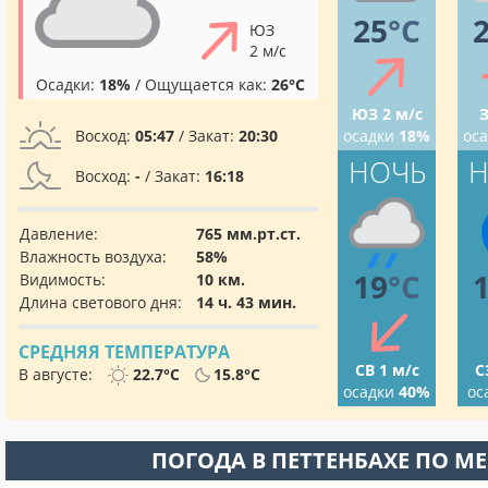
25
°C
ЮЗ
2 м/с
Осадки:
18%
/ Ощущается как:
26°C
ЮЗ 2 м/с
З
Восход:
05:47
/ Закат:
20:30
осадки
18%
ос
НОЧЬ
Н
Восход:
-
/ Закат:
16:18
Давление:
765 мм.рт.ст.
Влажность воздуха:
58%
19
°C
Видимость:
10 км.
Длина светового дня:
14 ч. 43 мин.
СРЕДНЯЯ ТЕМПЕРАТУРА
СВ 1 м/с
С
В августе:
22.7°C
15.8°C
осадки
40%
ос
ПОГОДА В ПЕТТЕНБАХЕ ПО М