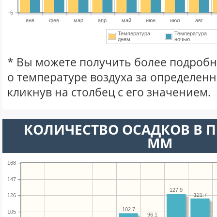
-5
янв
фев
мар
апр
май
июн
июл
авг
Температура
Температура
днем
ночью
* Вы можете получить более подро
о температуре воздуха за определен
кликнув на столбец с его значением.
КОЛИЧЕСТВО ОСАДКОВ В П
ММ
168
147
127.9
121.7
126
102.7
105
96.1