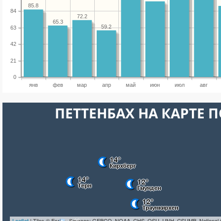
85.8
84
72.2
65.3
59.2
63
42
21
0
янв
фев
мар
апр
май
июн
июл
авг
ПЕТТЕНБАХ НА КАРТЕ 
Leaflet
| Tiles © Esri — Sources: GEBCO, NOAA, CHS, OSU, UNH, CSUMB, National 