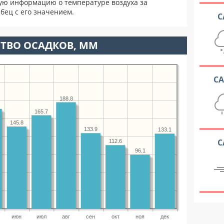
ую информацию о температуре воздуха за
бец с его значением.
С
ТВО ОСАДКОВ, ММ
С
188.8
165.7
145.8
133.9
133.1
С
112.6
96.1
июн
июл
авг
сен
окт
ноя
дек