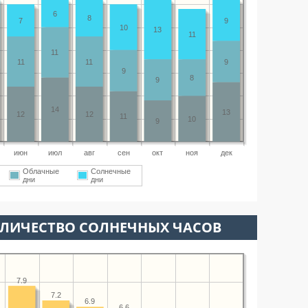
6
8
7
9
10
13
11
11
11
11
9
9
8
9
14
13
12
12
11
10
9
июн
июл
авг
сен
окт
ноя
дек
Облачные
Солнечные
дни
дни
ОЛИЧЕСТВО СОЛНЕЧНЫХ ЧАСОВ
7.9
7.2
6.9
6.6