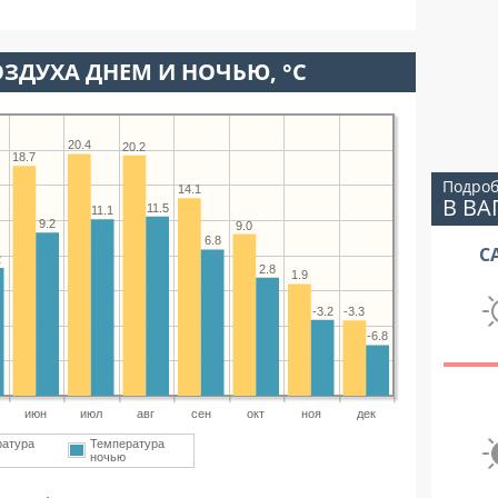
ЗДУХА ДНЕМ И НОЧЬЮ, °C
20.4
20.2
18.7
Подроб
14.1
В ВА
11.5
11.1
9.2
9.0
6.8
С
2
2.8
1.9
-3.2
-3.3
-6.8
июн
июл
авг
сен
окт
ноя
дек
ратура
Температура
ночью