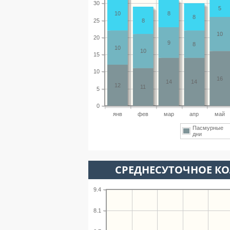
30
5
10
8
8
25
8
10
20
9
8
10
10
15
10
16
14
14
12
11
5
0
янв
фев
мар
апр
май
Пасмурные
дни
СРЕДНЕСУТОЧНОЕ К
9.4
8.1