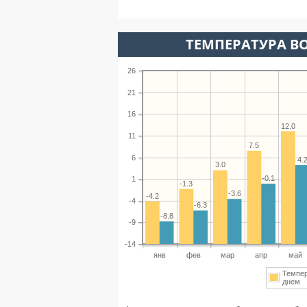
ТЕМПЕРАТУРА ВО
26
21
16
12.0
11
7.5
6
4.
3.0
-0.1
1
-1.3
-3.6
-4.2
-4
-6.3
-8.8
-9
-14
янв
фев
мар
апр
май
Темпе
днем