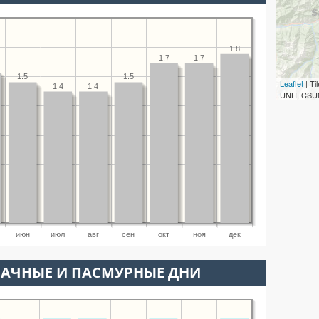
1.8
1.7
1.7
1.5
1.5
Leaflet
| T
1.4
1.4
UNH, CSUM
июн
июл
авг
сен
окт
ноя
дек
ЛАЧНЫЕ И ПАСМУРНЫЕ ДНИ