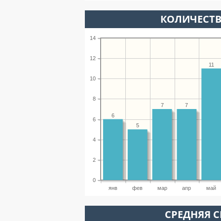
КОЛИЧЕСТВ
14
12
11
10
8
7
7
6
6
5
4
2
0
янв
фев
мар
апр
май
СРЕДНЯЯ С