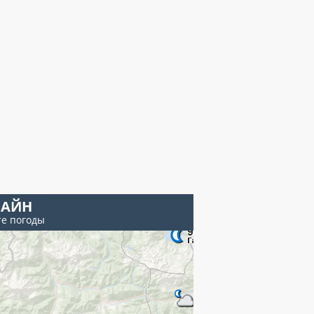
РАЙН
те погоды