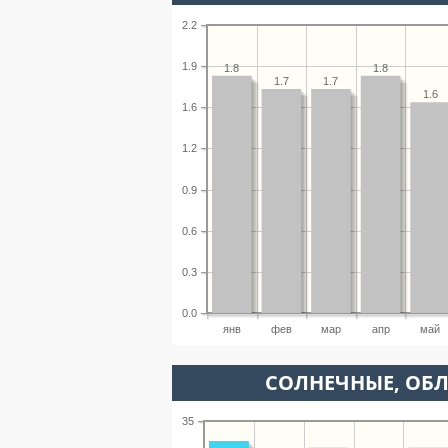
2.2
1.9
1.8
1.8
1.7
1.7
1.6
1.6
1.2
0.9
0.6
0.3
0.0
янв
фев
мар
апр
май
CОЛНЕЧНЫЕ, ОБ
35