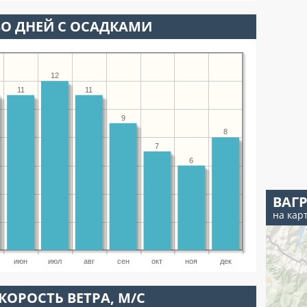
О ДНЕЙ С ОСАДКАМИ
12
11
11
9
8
7
6
ВАГ
на кар
июн
июл
авг
сен
окт
ноя
дек
КОРОСТЬ ВЕТРА, М/С