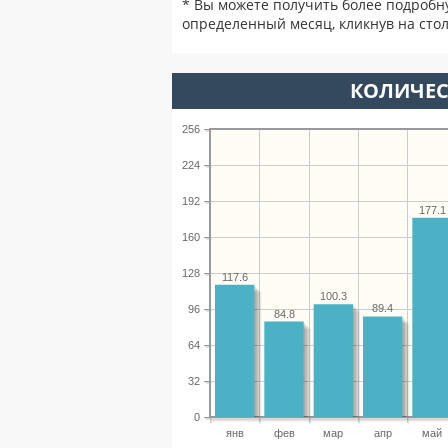
* Вы можете получить более подробн
определенный месяц, кликнув на стол
КОЛИЧЕС
256
224
192
177.1
160
128
117.6
100.3
89.4
96
84.8
64
32
0
янв
фев
мар
апр
май