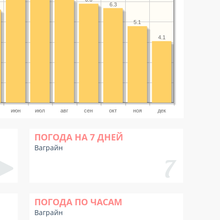
6.3
5.1
4.1
июн
июл
авг
сен
окт
ноя
дек
ПОГОДА НА 7 ДНЕЙ
Ваграйн
ПОГОДА ПО ЧАСАМ
Ваграйн