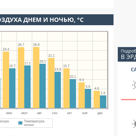
ЗДУХА ДНЕМ И НОЧЬЮ, °C
26.8
26.7
24.4
Подроб
В ЭР
21.1
18.1
17.2
15.7
15.7
С
13.9
7
10.1
8.4
5.0
4.0
1.6
июн
июл
авг
сен
окт
ноя
дек
атура
Температура
ночью