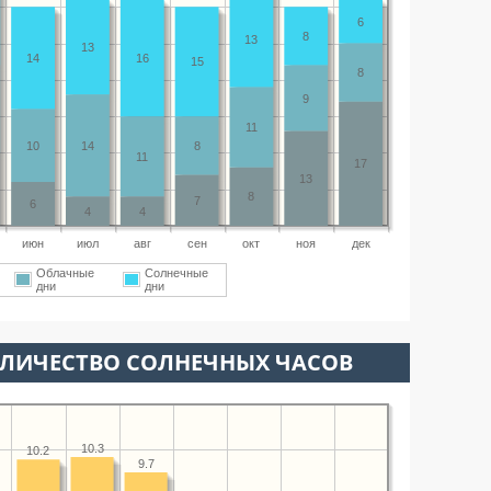
6
8
13
13
14
16
15
8
9
11
10
14
8
11
17
13
8
7
6
4
4
июн
июл
авг
сен
окт
ноя
дек
Облачные
Солнечные
дни
дни
ОЛИЧЕСТВО СОЛНЕЧНЫХ ЧАСОВ
10.3
10.2
9.7