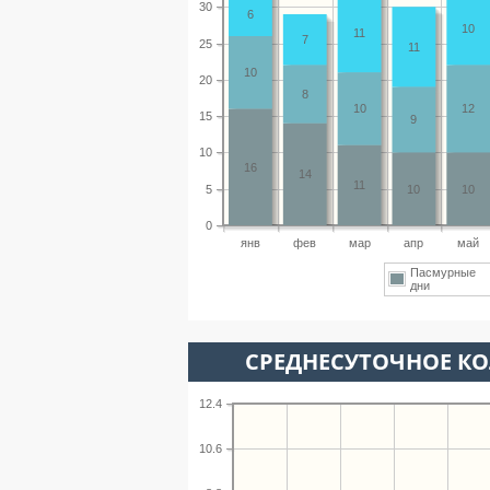
30
6
10
11
7
25
11
10
20
8
10
12
15
9
10
16
14
11
5
10
10
0
янв
фев
мар
апр
май
Пасмурные
дни
СРЕДНЕСУТОЧНОЕ К
12.4
10.6