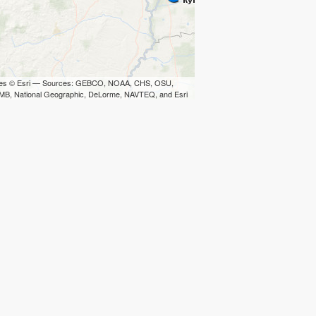
iles © Esri — Sources: GEBCO, NOAA, CHS, OSU,
B, National Geographic, DeLorme, NAVTEQ, and Esri