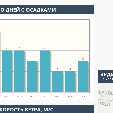
О ДНЕЙ С ОСАДКАМИ
4
4
4
3
3
2
2
ЭРД
на кар
июн
июл
авг
сен
окт
ноя
дек
КОРОСТЬ ВЕТРА, М/С