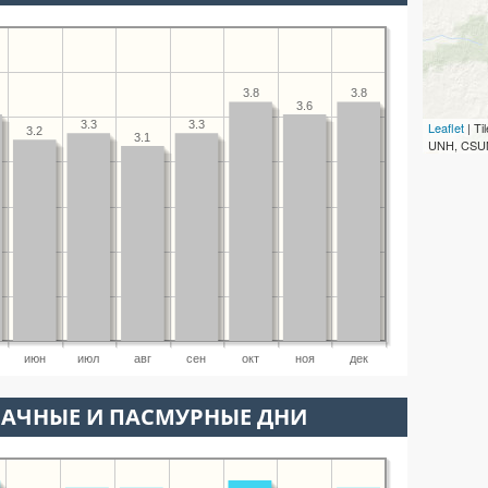
3.8
3.8
3.6
3.3
3.3
Leaflet
| T
3.2
3.1
UNH, CSUM
июн
июл
авг
сен
окт
ноя
дек
ЛАЧНЫЕ И ПАСМУРНЫЕ ДНИ