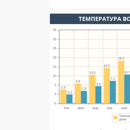
ТЕМПЕРАТУРА ВО
35
30
25
20
18.2
14.3
15
10.
10.5
10
7.2
5.8
4.4
5
2.5
1.8
-0.2
0
-5
янв
фев
мар
апр
май
Темпер
днем