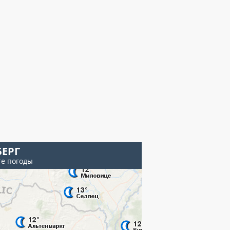
БЕРГ
те погоды