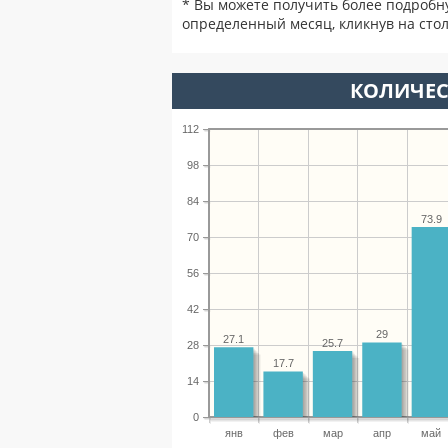
* Вы можете получить более подробн
определенный месяц, кликнув на стол
КОЛИЧЕС
112
98
84
73.9
70
56
42
29
27.1
25.7
28
17.7
14
0
янв
фев
мар
апр
май