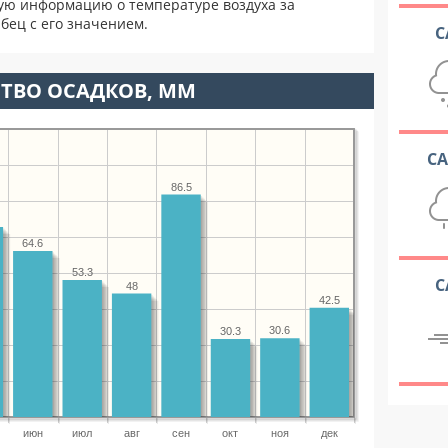
ую информацию о температуре воздуха за
бец с его значением.
С
ТВО ОСАДКОВ, ММ
С
86.5
64.6
53.3
С
48
42.5
30.6
30.3
июн
июл
авг
сен
окт
ноя
дек