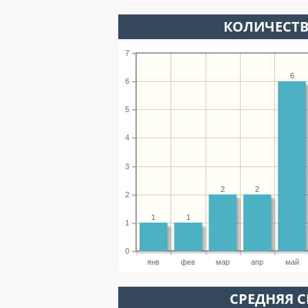
КОЛИЧЕСТВ
7
6
6
5
4
3
2
2
2
1
1
1
0
янв
фев
мар
апр
май
СРЕДНЯЯ С