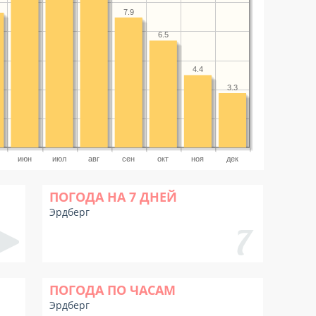
7.9
6.5
4.4
3.3
июн
июл
авг
сен
окт
ноя
дек
ПОГОДА НА 7 ДНЕЙ
Эрдберг
ПОГОДА ПО ЧАСАМ
Эрдберг