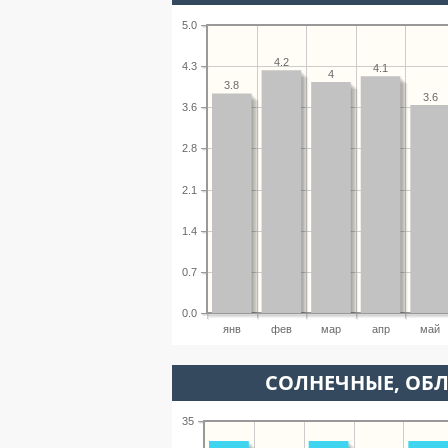
5.0
4.2
4.3
4.1
4
3.8
3.6
3.6
2.8
2.1
1.4
0.7
0.0
янв
фев
мар
апр
май
CОЛНЕЧНЫЕ, ОБ
35