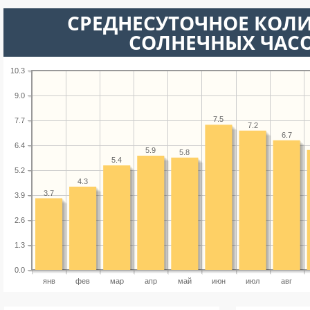
СРЕДНЕСУТОЧНОЕ КОЛ
СОЛНЕЧНЫХ ЧАС
10.3
9.0
7.5
7.7
7.2
6.7
6.4
5.9
5.8
5.4
5.2
4.3
3.7
3.9
2.6
1.3
0.0
янв
фев
мар
апр
май
июн
июл
авг