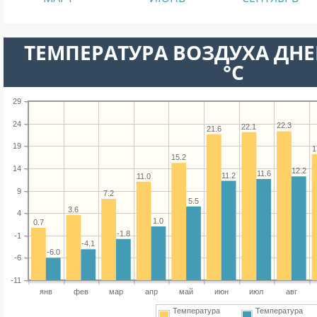
ТЕМПЕРАТУРА ВОЗДУХА ДНЕ
°C
29
24
22.3
22.1
21.6
19
1
15.2
14
12.2
11.6
11.2
11.0
9
7.2
5.5
3.6
4
1.0
0.7
-1.8
-1
-4.1
-6.0
-6
-11
янв
фев
мар
апр
май
июн
июл
авг
Температура
Температура