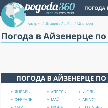
ПОГОДА 
Австрия
/
Штирия
/
Леобен
/
Айзенерц
Погода в Айзенерце п
ПОГОДА В АЙЗЕНЕРЦЕ ПО
ЯНВАРЬ
АПРЕЛЬ
ИЮЛЬ
ФЕВРАЛЬ
МАЙ
АВГУСТ
МАРТ
ИЮНЬ
СЕНТЯБРЬ