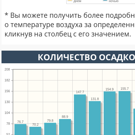
днем
ночью
* Вы можете получить более подро
о температуре воздуха за определен
кликнув на столбец с его значением.
КОЛИЧЕСТВО ОСАДКО
208
182
155.7
154.9
156
147.7
131.8
130
104
88.9
79.8
76.7
78
70.2
52