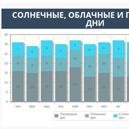
CОЛНЕЧНЫЕ, ОБЛАЧНЫЕ И
ДНИ
35
30
5
8
6
7
9
6
7
6
25
9
20
8
8
10
7
8
11
10
15
10
18
16
16
16
15
15
13
13
5
0
янв
фев
мар
апр
май
июн
июл
авг
Пасмурные
Облачные
Солне
дни
дни
дни