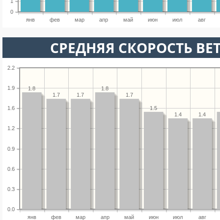
1
0
янв
фев
мар
апр
май
июн
июл
авг
СРЕДНЯЯ СКОРОСТЬ ВЕТ
2.2
1.9
1.8
1.8
1.7
1.7
1.7
1.5
1.6
1.4
1.4
1.2
0.9
0.6
0.3
0.0
янв
фев
мар
апр
май
июн
июл
авг