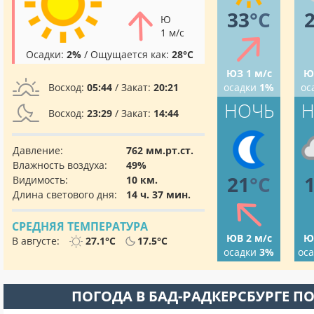
33
°C
Ю
1 м/с
Осадки:
2%
/ Ощущается как:
28°C
ЮЗ 1 м/с
Ю
Восход:
05:44
/ Закат:
20:21
осадки
1%
ос
НОЧЬ
Н
Восход:
23:29
/ Закат:
14:44
Давление:
762 мм.рт.ст.
Влажность воздуха:
49%
21
°C
Видимость:
10 км.
Длина светового дня:
14 ч. 37 мин.
СРЕДНЯЯ ТЕМПЕРАТУРА
ЮВ 2 м/с
Ю
В августе:
27.1°C
17.5°C
осадки
3%
ос
ПОГОДА В БАД-РАДКЕРСБУРГЕ П