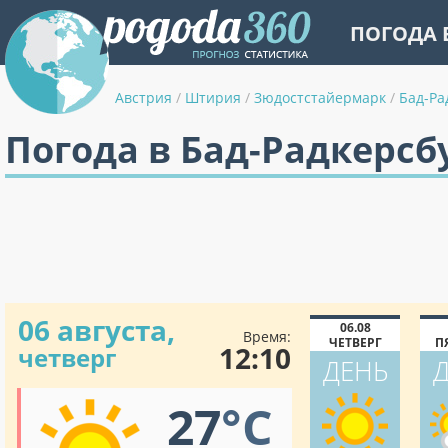
ПОГОДА 
Австрия
/
Штирия
/
Зюдостстайермарк
/
Бад-Ра
Погода в Бад-Радкерсб
06 августа,
06.08
Время:
ЧЕТВЕРГ
П
12:10
четверг
ДЕНЬ
27
°C