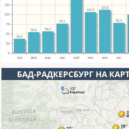
130
116.8
110.3
104
81.2
79.1
78
58.2
56.2
52
38.3
26
0
янв
фев
мар
апр
май
июн
июл
авг
БАД-РАДКЕРСБУРГ НА КАР