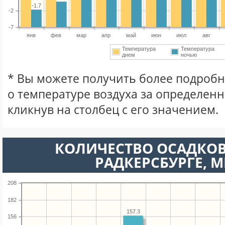
-1.7
-2
-7
янв
фев
мар
апр
май
июн
июл
авг
Температура
Температура
днем
ночью
* Вы можете получить более подро
о температуре воздуха за определен
кликнув на столбец с его значением.
КОЛИЧЕСТВО ОСАДКОВ 
РАДКЕРСБУРГЕ, 
208
182
157.3
156