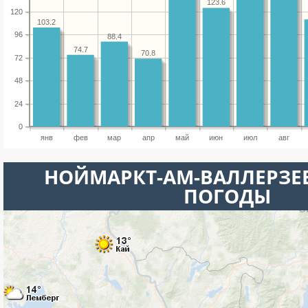
123.6
120
103.2
96
88.4
74.7
70.8
72
48
24
0
янв
фев
мар
апр
май
июн
июл
авг
НОЙМАРКТ-АМ-ВАЛЛЕРЗЕЕ
ПОГОДЫ