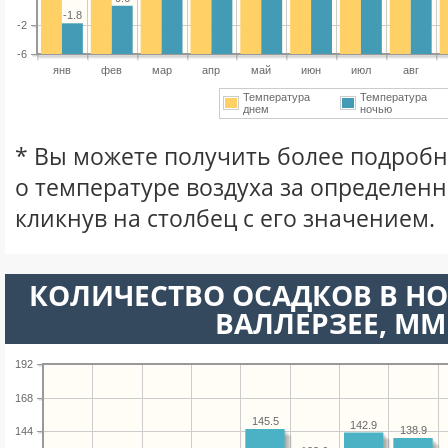
-1.8
-2
-6
янв
фев
мар
апр
май
июн
июл
авг
Температура
Температура
днем
ночью
* Вы можете получить более подро
о температуре воздуха за определен
кликнув на столбец с его значением.
КОЛИЧЕСТВО ОСАДКОВ В Н
ВАЛЛЕРЗЕЕ, ММ
192
168
145.5
142.9
138.9
144