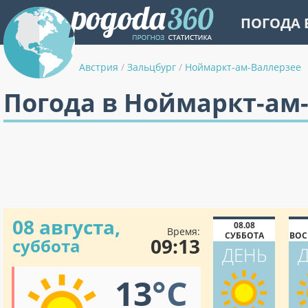
ПОГОДА 
Австрия
/
Зальцбург
/
Ноймаркт-ам-Валлерзее
Погода в Ноймаркт-ам
08 августа,
08.08
Время:
СУББОТА
ВОС
09:13
суббота
ДЕНЬ
13
°C