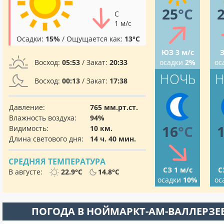
25
°C
С
1 м/с
Осадки:
15%
/ Ощущается как:
13°C
ЮЗ 3 м/с
З
Восход:
05:53
/ Закат:
20:33
осадки
2%
ос
НОЧЬ
Н
Восход:
00:13
/ Закат:
17:38
Давление:
765 мм.рт.ст.
Влажность воздуха:
94%
16
°C
Видимость:
10 км.
Длина светового дня:
14 ч. 40 мин.
СРЕДНЯЯ ТЕМПЕРАТУРА
СЗ 1 м/с
С
В августе:
22.9°C
14.8°C
осадки
10%
ос
ПОГОДА В НОЙМАРКТ-АМ-ВАЛЛЕРЗЕ