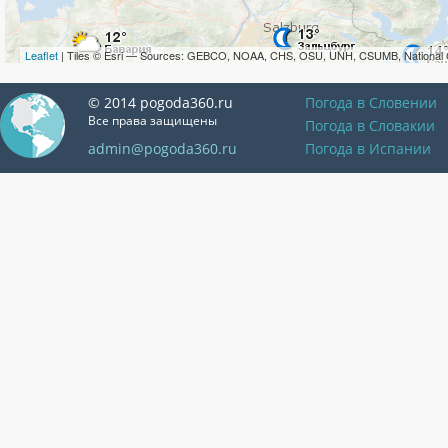
Leaflet
| Tiles © Esri — Sources: GEBCO, NOAA, CHS, OSU, UNH, CSUMB, National 
© 2014 pogoda360.ru
Погода в Словении
Все права защищены
Погода в Словакии
admin@pogoda360.ru
Погода в Испании