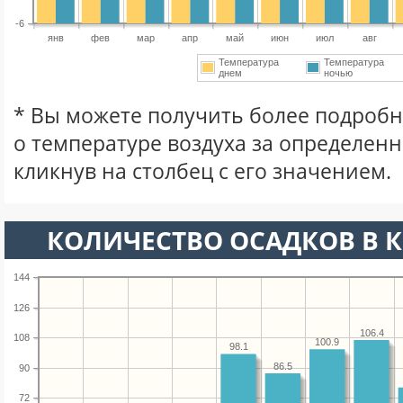
-6
янв
фев
мар
апр
май
июн
июл
авг
Температура
Температура
днем
ночью
* Вы можете получить более подро
о температуре воздуха за определен
кликнув на столбец с его значением.
КОЛИЧЕСТВО ОСАДКОВ В К
144
126
106.4
108
100.9
98.1
86.5
90
72