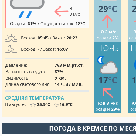
29
°C
В
3 м/с
Осадки:
61%
/ Ощущается как:
18°C
Ю 2 м/с
З
Восход:
05:45
/ Закат:
20:22
осадки
2%
ос
НОЧЬ
Н
Восход:
-
/ Закат:
16:07
Давление:
763 мм.рт.ст.
Влажность воздуха:
83%
17
°C
Видимость:
9 км.
Длина светового дня:
14 ч. 37 мин.
СРЕДНЯЯ ТЕМПЕРАТУРА
ЮВ 3 м/с
Ю
В августе:
25.9°C
16.9°C
осадки
29%
ос
ПОГОДА В КРЕМСЕ ПО МЕС