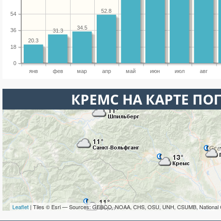
52.8
54
34.5
36
31.3
20.3
18
0
янв
фев
мар
апр
май
июн
июл
авг
КРЕМС НА КАРТЕ ПО
Leaflet
| Tiles © Esri — Sources: GEBCO, NOAA, CHS, OSU, UNH, CSUMB, National 