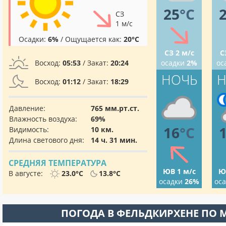
25
°C
СЗ
1 м/с
Осадки:
6%
/ Ощущается как:
20°C
СЗ 2 м/с
С
Восход:
05:53
/ Закат:
20:24
осадки
2%
ос
НОЧЬ
Н
Восход:
01:12
/ Закат:
18:29
Давление:
765 мм.рт.ст.
Влажность воздуха:
69%
16
°C
Видимость:
10 км.
Длина светового дня:
14 ч. 31 мин.
СРЕДНЯЯ ТЕМПЕРАТУРА
ЮВ 1 м/с
Ю
В августе:
23.0°C
13.8°C
осадки
26%
ос
ПОГОДА В ФЕЛЬДКИРХЕНЕ ПО 