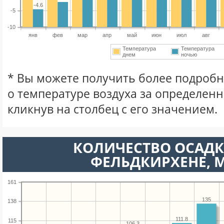
-4.6
-5
-10
янв
фев
мар
апр
май
июн
июл
авг
Температура
Температура
днем
ночью
* Вы можете получить более подро
о температуре воздуха за определен
кликнув на столбец с его значением.
КОЛИЧЕСТВО ОСАДК
ФЕЛЬДКИРХЕНЕ, 
161
135
138
111.8
115
106.3