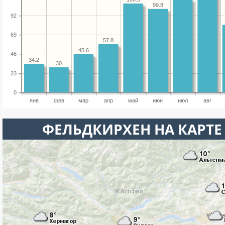
99.8
92
69
57.8
45.6
46
34.2
30
23
0
янв
фев
мар
апр
май
июн
июл
авг
ФЕЛЬДКИРХЕН НА КАРТ