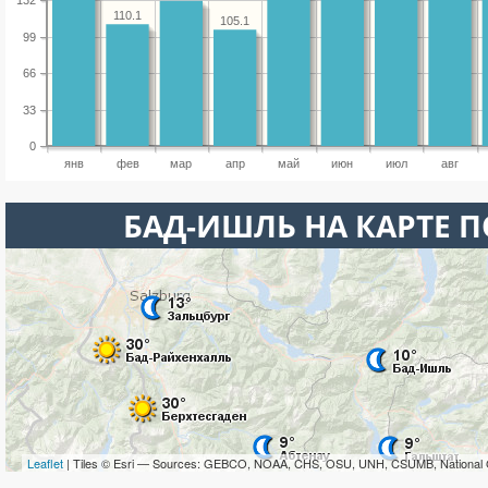
132
110.1
105.1
99
66
33
0
янв
фев
мар
апр
май
июн
июл
авг
БАД-ИШЛЬ НА КАРТЕ 
Leaflet
| Tiles © Esri — Sources: GEBCO, NOAA, CHS, OSU, UNH, CSUMB, National 