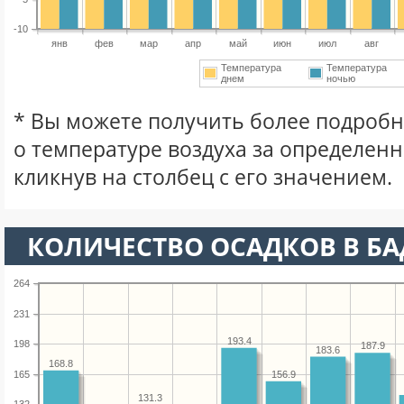
-10
янв
фев
мар
апр
май
июн
июл
авг
Температура
Температура
днем
ночью
* Вы можете получить более подро
о температуре воздуха за определен
кликнув на столбец с его значением.
КОЛИЧЕСТВО ОСАДКОВ В Б
264
231
193.4
198
187.9
183.6
168.8
165
156.9
131.3