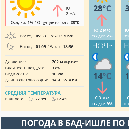
28
°C
Ю
2 м/с
Осадки:
1%
/ Ощущается как:
29°C
Ю 2 м/с
Ю
Восход:
05:53
/ Закат:
20:28
осадки
2%
ос
НОЧЬ
Н
Восход:
01:09
/ Закат:
18:36
Давление:
762 мм.рт.ст.
Влажность воздуха:
37%
14
°C
Видимость:
10 км.
Длина светового дня:
14 ч. 35 мин.
СРЕДНЯЯ ТЕМПЕРАТУРА
С 3 м/с
С
В августе:
22.1°C
12.4°C
осадки
9%
ос
ПОГОДА В БАД-ИШЛЕ ПО