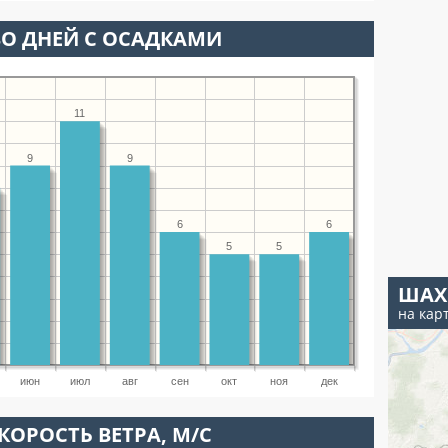
О ДНЕЙ С ОСАДКАМИ
11
9
9
6
6
5
5
ШАХ
на кар
июн
июл
авг
сен
окт
ноя
дек
КОРОСТЬ ВЕТРА, М/С