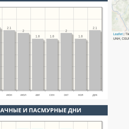
2.1
2.1
2
2
Leaflet
| T
1.8
1.8
1.8
UNH, CSUM
июн
июл
авг
сен
окт
ноя
дек
ЛАЧНЫЕ И ПАСМУРНЫЕ ДНИ