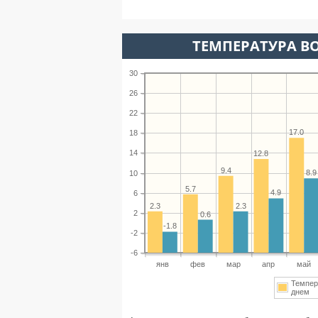
ТЕМПЕРАТУРА ВО
30
26
22
17.0
18
14
12.8
9.4
8.9
10
5.7
4.9
6
2.3
2.3
2
0.6
-1.8
-2
-6
янв
фев
мар
апр
май
Темпер
днем