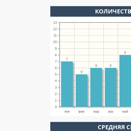
КОЛИЧЕСТВ
13
12
11
10
9
8
8
7
7
6
6
6
5
5
4
3
2
1
0
янв
фев
мар
апр
май
СРЕДНЯЯ С