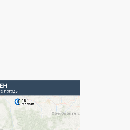
ЕН
те погоды