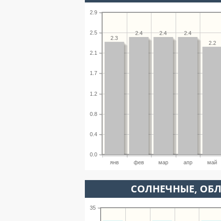
2.9
2.5
2.4
2.4
2.4
2.3
2.2
2.1
1.7
1.2
0.8
0.4
0.0
янв
фев
мар
апр
май
CОЛНЕЧНЫЕ, ОБ
35