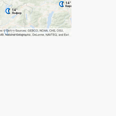
iles © Esri — Sources: GEBCO, NOAA, CHS, OSU,
B, National Geographic, DeLorme, NAVTEQ, and Esri