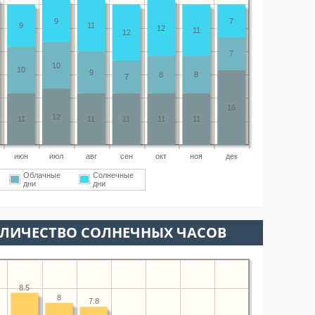
9
7
9
11
12
11
12
7
10
10
9
8
8
7
16
12
11
11
11
11
11
июн
июл
авг
сен
окт
ноя
дек
Облачные
Солнечные
дни
дни
ОЛИЧЕСТВО СОЛНЕЧНЫХ ЧАСОВ
8.5
8
7.8