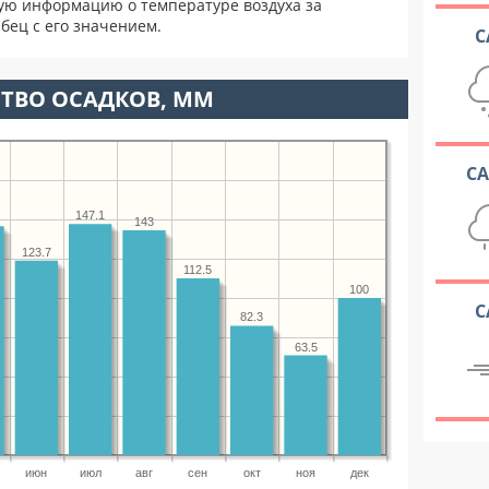
ую информацию о температуре воздуха за
бец с его значением.
С
ТВО ОСАДКОВ, ММ
С
147.1
143
123.7
112.5
100
С
82.3
63.5
июн
июл
авг
сен
окт
ноя
дек