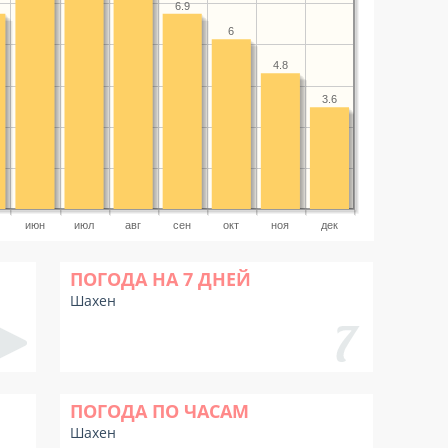
6.9
6
4.8
3.6
июн
июл
авг
сен
окт
ноя
дек
ПОГОДА НА 7 ДНЕЙ
Шахен
ПОГОДА ПО ЧАСАМ
Шахен