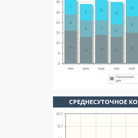
30
7
8
10
25
8
11
20
8
8
7
8
6
15
10
16
15
14
13
13
5
0
янв
фев
мар
апр
май
Пасмурные
дни
СРЕДНЕСУТОЧНОЕ К
10.2
8.7