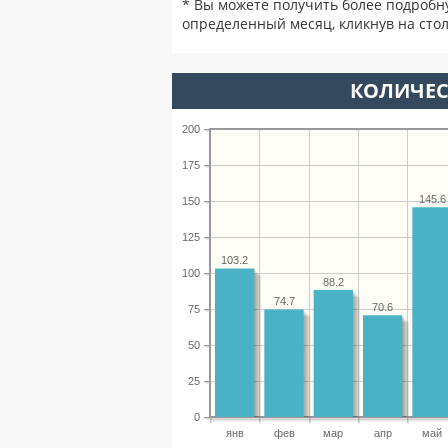
* Вы можете получить более подробн
определенный месяц, кликнув на стол
КОЛИЧЕС
200
175
145.6
150
125
103.2
100
88.2
74.7
70.6
75
50
25
0
янв
фев
мар
апр
май