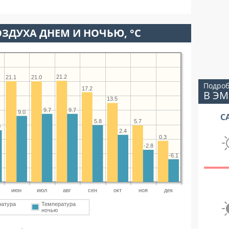
ЗДУХА ДНЕМ И НОЧЬЮ, °C
21.2
21.1
21.0
Подроб
17.2
В ЭМ
13.5
9.7
9.7
9.0
С
5.8
5.7
0
2.4
0.3
-2.8
-6.1
июн
июл
авг
сен
окт
ноя
дек
ратура
Температура
ночью