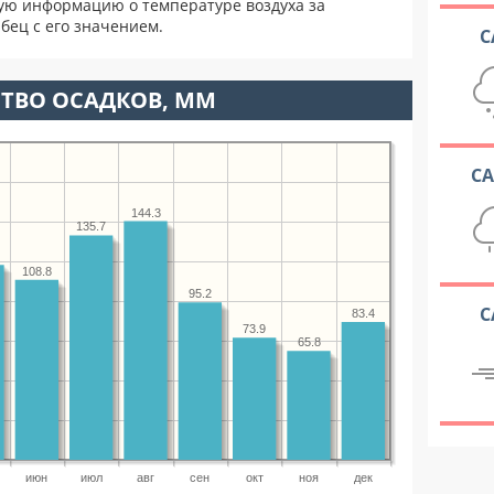
ую информацию о температуре воздуха за
бец с его значением.
С
ТВО ОСАДКОВ, ММ
С
144.3
135.7
108.8
95.2
С
83.4
73.9
65.8
июн
июл
авг
сен
окт
ноя
дек