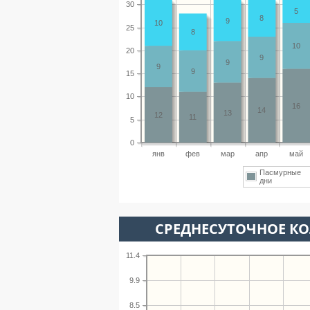
30
5
8
9
10
25
8
10
20
9
9
9
9
15
10
16
14
13
12
11
5
0
янв
фев
мар
апр
май
Пасмурные
дни
СРЕДНЕСУТОЧНОЕ К
11.4
9.9
8.5