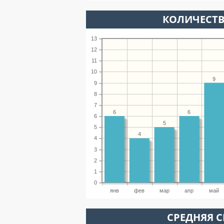
КОЛИЧЕСТВ
13
12
11
10
9
9
8
7
6
6
6
5
5
4
4
3
2
1
0
янв
фев
мар
апр
май
СРЕДНЯЯ С