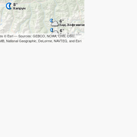
iles © Esri — Sources: GEBCO, NOAA, CHS, OSU,
B, National Geographic, DeLorme, NAVTEQ, and Esri