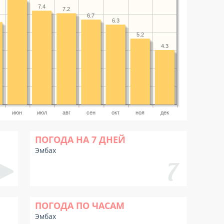
7.4
7.2
6.7
6.3
5.2
4.3
июн
июл
авг
сен
окт
ноя
дек
ПОГОДА НА 7 ДНЕЙ
Эмбах
ПОГОДА ПО ЧАСАМ
Эмбах