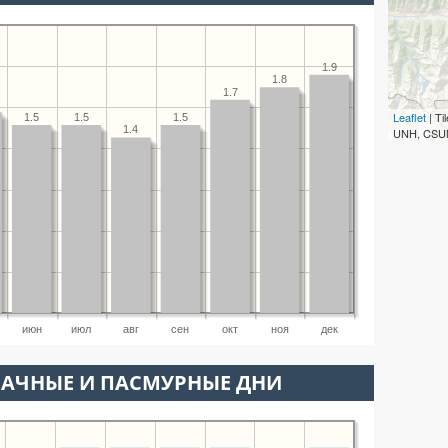
1.9
1.8
1.7
Leaflet
| T
1.5
1.5
1.5
1.4
UNH, CSUM
июн
июл
авг
сен
окт
ноя
дек
ЛАЧНЫЕ И ПАСМУРНЫЕ ДНИ