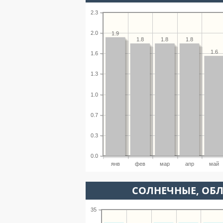
2.3
2.0
1.9
1.8
1.8
1.8
1.6
1.6
1.3
1.0
0.7
0.3
0.0
янв
фев
мар
апр
май
CОЛНЕЧНЫЕ, ОБ
35