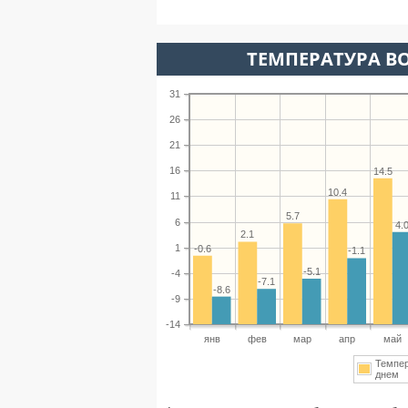
ТЕМПЕРАТУРА ВО
31
26
21
16
14.5
10.4
11
5.7
6
4.
2.1
1
-0.6
-1.1
-5.1
-4
-7.1
-8.6
-9
-14
янв
фев
мар
апр
май
Темпе
днем