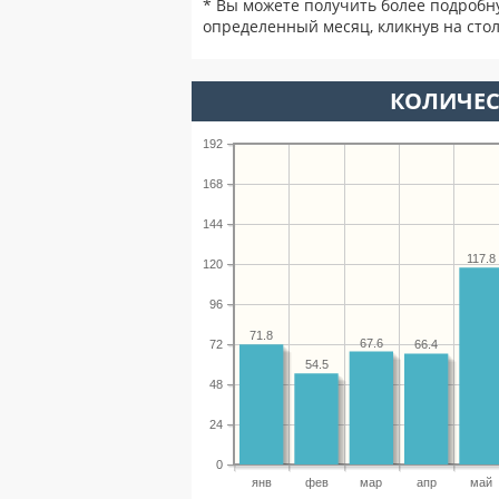
* Вы можете получить более подробн
определенный месяц, кликнув на стол
КОЛИЧЕС
192
168
144
117.8
120
96
71.8
67.6
72
66.4
54.5
48
24
0
янв
фев
мар
апр
май