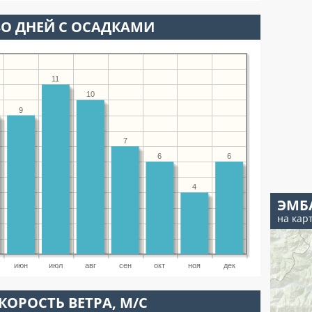
О ДНЕЙ С ОСАДКАМИ
11
10
9
7
6
6
4
ЭМБ
на кар
июн
июл
авг
сен
окт
ноя
дек
КОРОСТЬ ВЕТРА, М/С