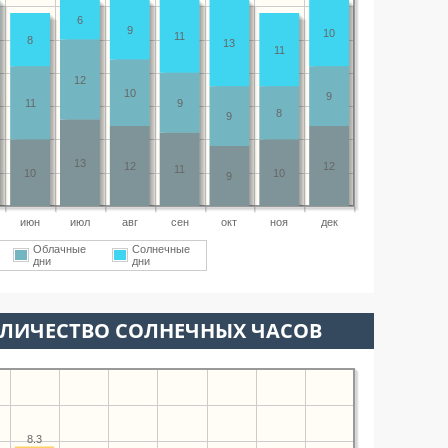
6
9
10
11
8
13
11
12
10
9
11
9
8
9
13
12
12
11
10
10
9
июн
июл
авг
сен
окт
ноя
дек
Облачные
Солнечные
дни
дни
ОЛИЧЕСТВО СОЛНЕЧНЫХ ЧАСОВ
8.3