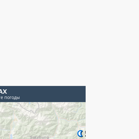
АХ
те погоды