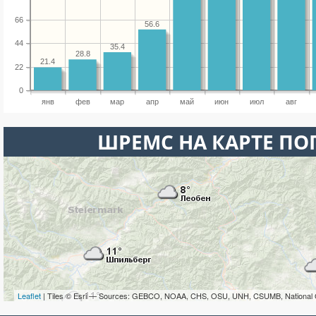
66
56.6
44
35.4
28.8
21.4
22
0
янв
фев
мар
апр
май
июн
июл
авг
ШРЕМС НА КАРТЕ П
Leaflet
| Tiles © Esri — Sources: GEBCO, NOAA, CHS, OSU, UNH, CSUMB, National 