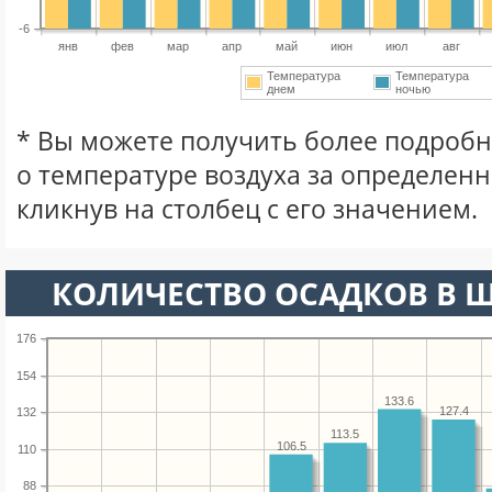
-6
янв
фев
мар
апр
май
июн
июл
авг
Температура
Температура
днем
ночью
* Вы можете получить более подро
о температуре воздуха за определен
кликнув на столбец с его значением.
КОЛИЧЕСТВО ОСАДКОВ В 
176
154
133.6
127.4
132
113.5
106.5
110
88