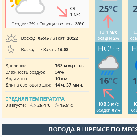
25
°C
СЗ
1 м/с
Осадки:
3%
/ Ощущается как:
28°C
Ю 1 м/с
С
Восход:
05:45
/ Закат:
20:22
осадки
2%
ос
НОЧЬ
Н
Восход:
-
/ Закат:
16:08
Давление:
762 мм.рт.ст.
Влажность воздуха:
34%
16
°C
Видимость:
10 км.
Длина светового дня:
14 ч. 37 мин.
СРЕДНЯЯ ТЕМПЕРАТУРА
ЮВ 3 м/с
Ю
В августе:
25.4°C
15.9°C
осадки
87%
ос
ПОГОДА В ШРЕМСЕ ПО МЕ