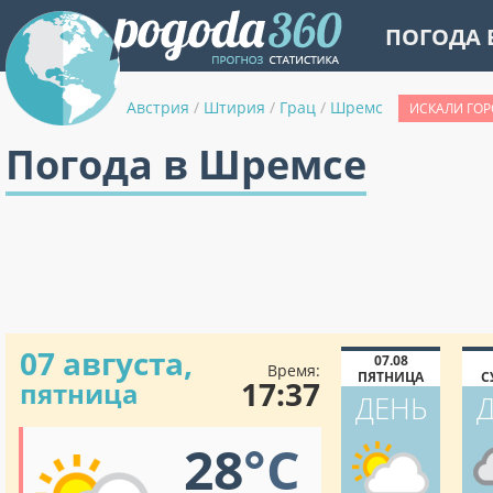
ПОГОДА 
Австрия
/
Штирия
/
Грац
/
Шремс
ИСКАЛИ ГОР
Погода в Шремсе
07 августа,
07.08
Время:
ПЯТНИЦА
С
17:37
пятница
ДЕНЬ
28
°C