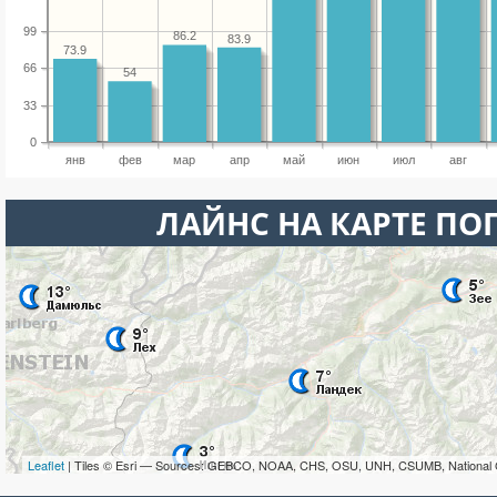
99
86.2
83.9
73.9
66
54
33
0
янв
фев
мар
апр
май
июн
июл
авг
ЛАЙНС НА КАРТЕ ПО
Leaflet
| Tiles © Esri — Sources: GEBCO, NOAA, CHS, OSU, UNH, CSUMB, National 