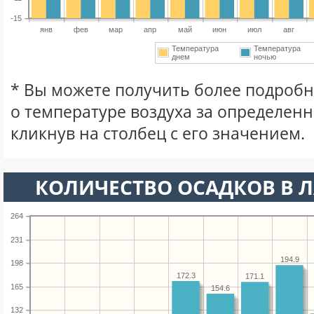
-15
янв
фев
мар
апр
май
июн
июл
авг
Температура
Температура
днем
ночью
* Вы можете получить более подро
о температуре воздуха за определен
кликнув на столбец с его значением.
КОЛИЧЕСТВО ОСАДКОВ В Л
264
231
194.9
198
172.3
171.1
165
154.6
132