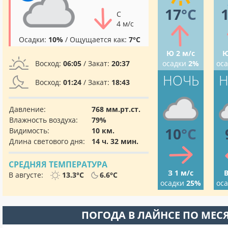
17
°C
С
4 м/с
Осадки:
10%
/ Ощущается как:
7°C
Ю 2 м/с
Ю
Восход:
06:05
/ Закат:
20:37
осадки
2%
ос
НОЧЬ
Н
Восход:
01:24
/ Закат:
18:43
Давление:
768 мм.рт.ст.
Влажность воздуха:
79%
10
°C
Видимость:
10 км.
Длина светового дня:
14 ч. 32 мин.
СРЕДНЯЯ ТЕМПЕРАТУРА
З 1 м/с
В
В августе:
13.3°C
6.6°C
осадки
25%
ос
ПОГОДА В ЛАЙНСЕ ПО МЕС