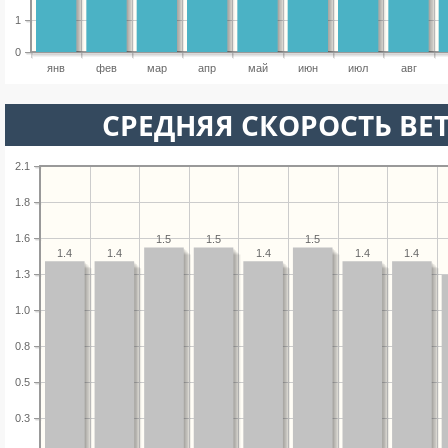
1
0
янв
фев
мар
апр
май
июн
июл
авг
СРЕДНЯЯ СКОРОСТЬ ВЕТ
2.1
1.8
1.6
1.5
1.5
1.5
1.4
1.4
1.4
1.4
1.4
1.3
1.0
0.8
0.5
0.3