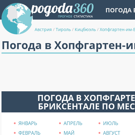
ПОГОДА 
Австрия
/
Тироль
/
Кицбюэль
/
Хопфгартен-им-
Погода в Хопфгартен-
ПОГОДА В ХОПФГАРТЕ
БРИКСЕНТАЛЕ ПО МЕ
ЯНВАРЬ
АПРЕЛЬ
ИЮЛЬ
ФЕВРАЛЬ
МАЙ
АВГУСТ