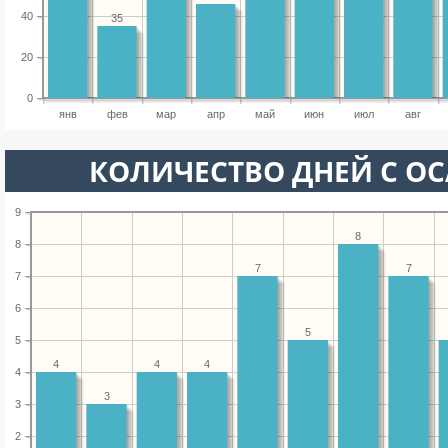
40
35
20
0
янв
фев
мар
апр
май
июн
июл
авг
КОЛИЧЕСТВО ДНЕЙ С О
9
8
8
7
7
7
6
5
5
4
4
4
4
3
3
2