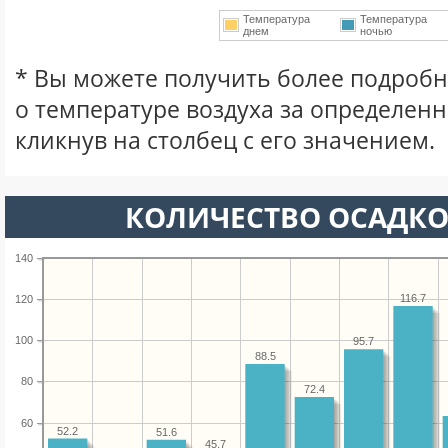
Температура
Температура
днем
ночью
* Вы можете получить более подро
о температуре воздуха за определен
кликнув на столбец с его значением.
КОЛИЧЕСТВО ОСАДКО
140
116.7
120
100
95.7
88.5
80
72.4
60
52.2
51.6
45.7