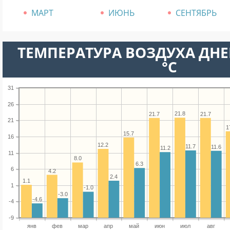
МАРТ
ИЮНЬ
СЕНТЯБРЬ
ТЕМПЕРАТУРА ВОЗДУХА ДНЕ
°C
31
26
21.8
21.7
21.7
21
1
15.7
16
12.2
11.7
11.6
11.2
11
8.0
6.3
6
4.2
2.4
1.1
1
-1.0
-3.0
-4.6
-4
-9
янв
фев
мар
апр
май
июн
июл
авг