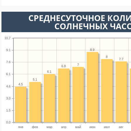
СРЕДНЕСУТОЧНОЕ КОЛ
СОЛНЕЧНЫХ ЧАС
10.7
8.9
9.1
8
7.7
7.6
7
6.8
6.1
6.1
5.1
4.5
4.6
3.0
1.5
0.0
янв
фев
мар
апр
май
июн
июл
авг