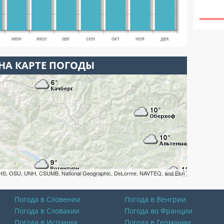
июн
июл
авг
сен
окт
ноя
дек
НА КАРТЕ ПОГОДЫ
HS, OSU, UNH, CSUMB, National Geographic, DeLorme, NAVTEQ, and Esri
Погода в Словении
Погода в Венгрии
Погода в Словакии
Погода во Франции
Погода в Испании
Погода в Германии