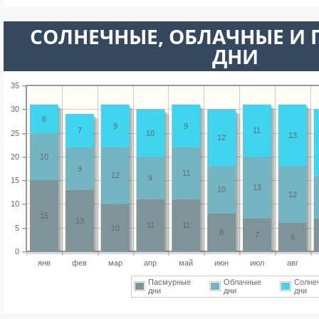
CОЛНЕЧНЫЕ, ОБЛАЧНЫЕ И
ДНИ
35
30
6
9
9
7
11
25
10
13
12
20
10
9
11
12
9
15
13
10
12
10
15
13
11
11
5
10
8
7
6
0
янв
фев
мар
апр
май
июн
июл
авг
Пасмурные
Облачные
Солне
дни
дни
дни