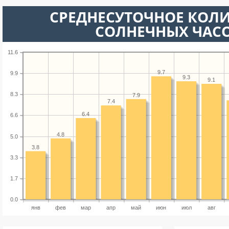
СРЕДНЕСУТОЧНОЕ КОЛ
СОЛНЕЧНЫХ ЧАС
11.6
9.7
9.9
9.3
9.1
8.3
7.9
7.4
6.4
6.6
4.8
5.0
3.8
3.3
1.7
0.0
янв
фев
мар
апр
май
июн
июл
авг