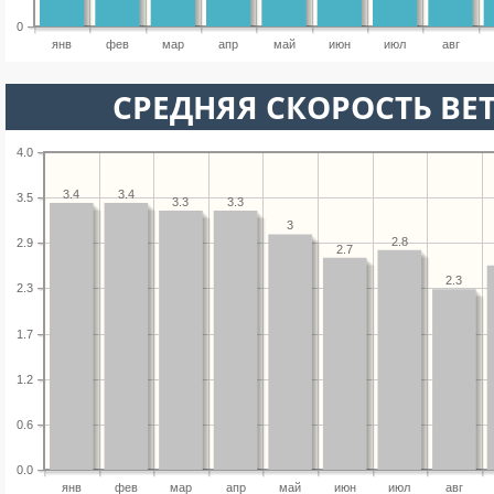
0
янв
фев
мар
апр
май
июн
июл
авг
СРЕДНЯЯ СКОРОСТЬ ВЕТ
4.0
3.4
3.4
3.5
3.3
3.3
3
2.8
2.9
2.7
2.3
2.3
1.7
1.2
0.6
0.0
янв
фев
мар
апр
май
июн
июл
авг