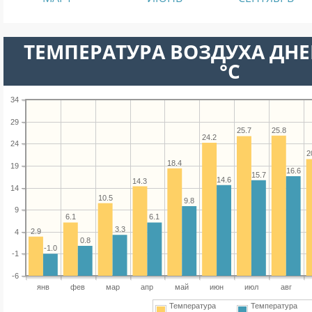
ТЕМПЕРАТУРА ВОЗДУХА ДНЕ
°C
34
29
25.8
25.7
24.2
24
2
18.4
19
16.6
15.7
14.6
14.3
14
10.5
9.8
9
6.1
6.1
3.3
2.9
4
0.8
-1.0
-1
-6
янв
фев
мар
апр
май
июн
июл
авг
Температура
Температура