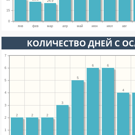
24.9
15
0
янв
фев
мар
апр
май
июн
июл
авг
КОЛИЧЕСТВО ДНЕЙ С О
7
6
6
6
5
5
4
4
3
3
2
2
2
2
1