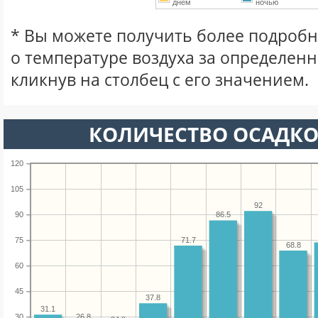
днем
ночью
* Вы можете получить более подро
о температуре воздуха за определен
кликнув на столбец с его значением.
КОЛИЧЕСТВО ОСАДКО
120
105
92
90
86.5
71.7
75
68.8
60
45
37.8
31.1
26.8
30