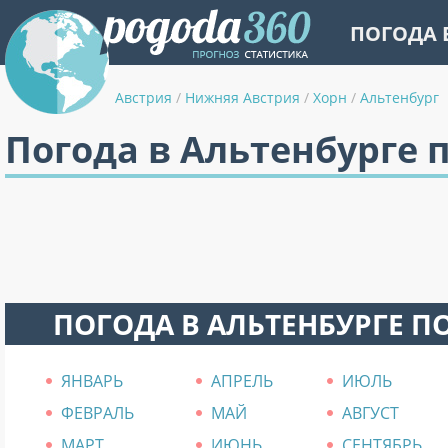
ПОГОДА 
Австрия
/
Нижняя Австрия
/
Хорн
/
Альтенбург
Погода в Альтенбурге 
ПОГОДА В АЛЬТЕНБУРГЕ П
ЯНВАРЬ
АПРЕЛЬ
ИЮЛЬ
ФЕВРАЛЬ
МАЙ
АВГУСТ
МАРТ
ИЮНЬ
СЕНТЯБРЬ