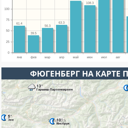
108.3
100
75
63.3
61.4
56.3
50
39.5
25
0
янв
фев
мар
апр
май
июн
июл
авг
ФЮГЕНБЕРГ НА КАРТЕ 