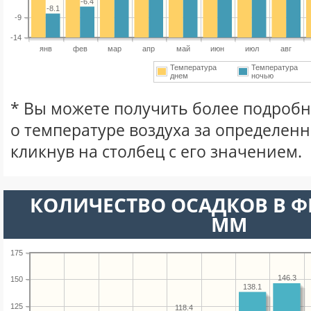
-6.4
-8.1
-9
-14
янв
фев
мар
апр
май
июн
июл
авг
Температура
Температура
днем
ночью
* Вы можете получить более подро
о температуре воздуха за определен
кликнув на столбец с его значением.
КОЛИЧЕСТВО ОСАДКОВ В Ф
ММ
175
146.3
150
138.1
125
118.4