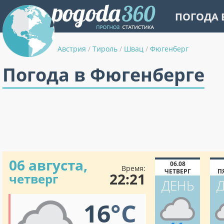
ПОГОДА 
Австрия
/
Тироль
/
Швац
/
Фюгенберг
Погода в Фюгенберге
06 августа,
06.08
Время:
ЧЕТВЕРГ
П
22:21
четверг
ДЕНЬ
16
°C