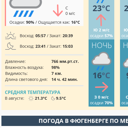
23
°C
С
0 м/с
Осадки:
90%
/ Ощущается как:
16°C
Ю 2 м/с
Ю
Восход:
05:57
/ Закат:
20:39
осадки
57%
ос
НОЧЬ
Н
Восход:
23:41
/ Закат:
15:03
Давление:
766 мм.рт.ст.
Влажность воздуха:
98%
16
°C
Видимость:
7 км.
Длина светового дня:
14 ч. 42 мин.
СРЕДНЯЯ ТЕМПЕРАТУРА
З 0 м/с
С
В августе:
21.3°C
9.5°C
осадки
70%
ос
ПОГОДА В ФЮГЕНБЕРГЕ ПО М