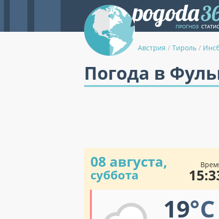
Австрия
/
Тироль
/
Инс
Погода в Фул
08 августа,
Врем
15:3
суббота
19
°C