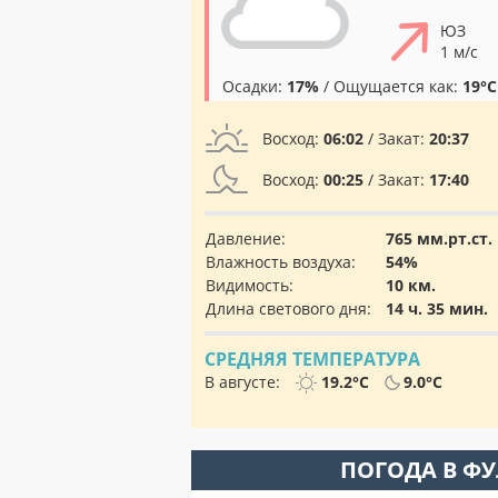
ЮЗ
1 м/с
Осадки:
17%
/ Ощущается как:
19°C
Восход:
06:02
/ Закат:
20:37
Восход:
00:25
/ Закат:
17:40
Давление:
765 мм.рт.ст.
Влажность воздуха:
54%
Видимость:
10 км.
Длина светового дня:
14 ч. 35 мин.
СРЕДНЯЯ ТЕМПЕРАТУРА
В августе:
19.2°C
9.0°C
ПОГОДА В Ф