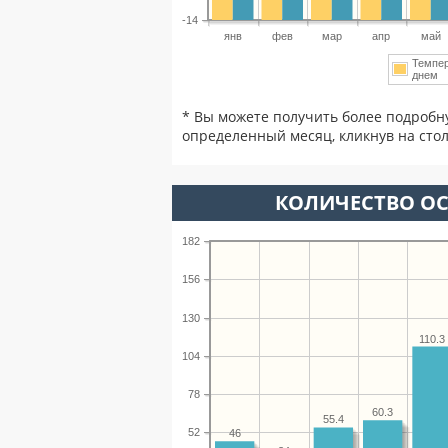
-14
янв
фев
мар
апр
май
Темпе
днем
* Вы можете получить более подробн
определенный месяц, кликнув на стол
КОЛИЧЕСТВО ОС
182
156
130
110.3
104
78
60.3
55.4
52
46