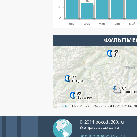
34
26
0
янв
фев
мар
апр
май
ФУЛЬПМЕС
Leaflet
| Tiles © Esri — Sources: GEBCO, NOAA, C
© 2014 pogoda360.ru
Все права защищены
admin@pogoda360.ru