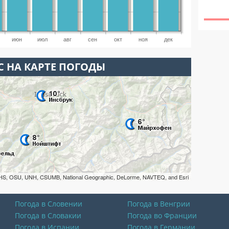
июн
июл
авг
сен
окт
ноя
дек
 НА КАРТЕ ПОГОДЫ
HS, OSU, UNH, CSUMB, National Geographic, DeLorme, NAVTEQ, and Esri
Погода в Словении
Погода в Венгрии
Погода в Словакии
Погода во Франции
Погода в Испании
Погода в Германии