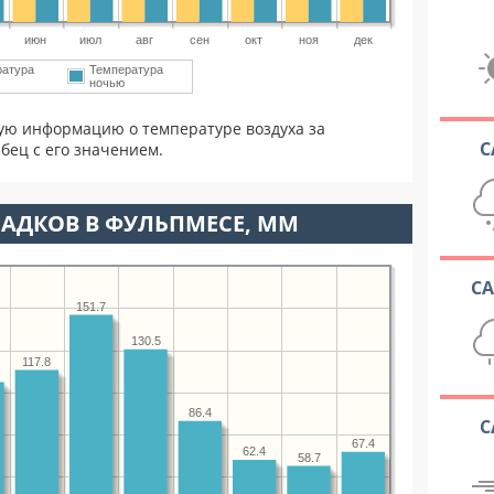
июн
июл
авг
сен
окт
ноя
дек
ратура
Температура
ночью
ую информацию о температуре воздуха за
С
бец с его значением.
АДКОВ В ФУЛЬПМЕСЕ, ММ
С
151.7
130.5
117.8
86.4
С
67.4
62.4
58.7