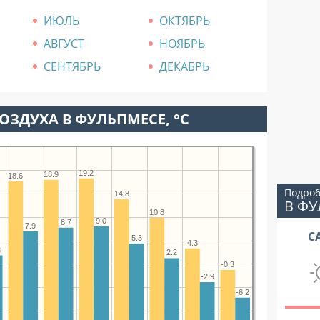
ИЮЛЬ
ОКТЯБРЬ
АВГУСТ
НОЯБРЬ
СЕНТЯБРЬ
ДЕКАБРЬ
ОЗДУХА В ФУЛЬПМЕСЕ, °C
19.2
18.9
18.6
Подроб
14.8
В Ф
10.8
9.0
8.7
7.9
С
5.3
4.3
8
2.2
-0.3
-2.9
-6.2