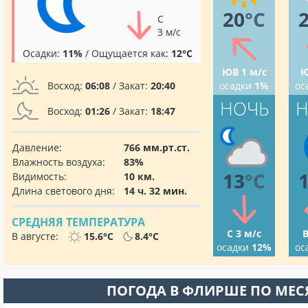
20
°C
С
3 м/с
Осадки:
11%
/ Ощущается как:
12°C
ЮВ 1 м/с
Ю
Восход:
06:08
/ Закат:
20:40
осадки
1%
ос
НОЧЬ
Н
Восход:
01:26
/ Закат:
18:47
Давление:
766 мм.рт.ст.
Влажность воздуха:
83%
13
°C
Видимость:
10 км.
Длина светового дня:
14 ч. 32 мин.
СРЕДНЯЯ ТЕМПЕРАТУРА
С 3 м/с
В
В августе:
15.6°C
8.4°C
осадки
12%
ос
ПОГОДА В ФЛИРШЕ ПО МЕ