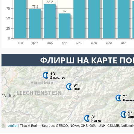
85.2
73.2
75
62
50
25
0
янв
фев
мар
апр
май
июн
июл
авг
ФЛИРШ НА КАРТЕ П
Leaflet
| Tiles © Esri — Sources: GEBCO, NOAA, CHS, OSU, UNH, CSUMB, National 