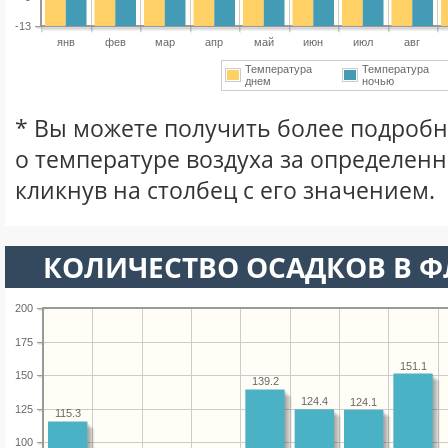
-13
янв
фев
мар
апр
май
июн
июл
авг
Температура
Температура
днем
ночью
* Вы можете получить более подро
о температуре воздуха за определен
кликнув на столбец с его значением.
КОЛИЧЕСТВО ОСАДКОВ В 
200
175
151.1
150
139.2
124.4
124.1
125
115.3
100