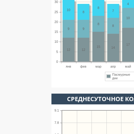
30
4
8
10
7
25
8
10
20
8
8
9
9
15
10
17
15
14
12
12
5
0
янв
фев
мар
апр
май
Пасмурные
дни
СРЕДНЕСУТОЧНОЕ К
9.1
7.8