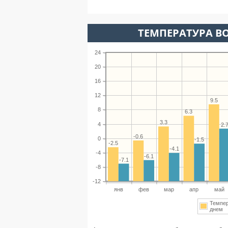
ТЕМПЕРАТУРА ВО
24
20
16
12
9.5
8
6.3
3.3
4
2.
-0.6
0
-1.5
-2.5
-4.1
-4
-6.1
-7.1
-8
-12
янв
фев
мар
апр
май
Темпе
днем