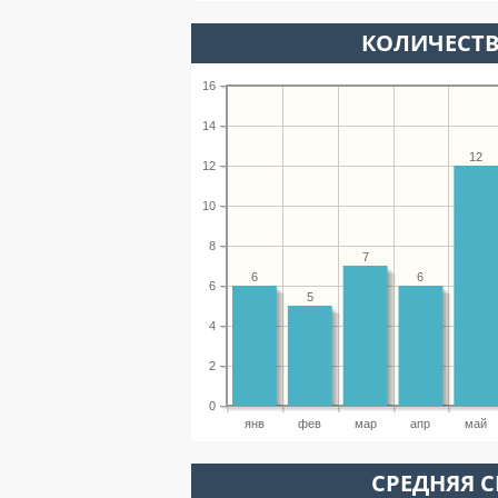
КОЛИЧЕСТВ
16
14
12
12
10
8
7
6
6
6
5
4
2
0
янв
фев
мар
апр
май
СРЕДНЯЯ С