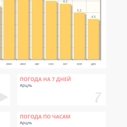
6.2
5.2
4.5
июн
июл
авг
сен
окт
ноя
дек
ПОГОДА НА 7 ДНЕЙ
Арцль
ПОГОДА ПО ЧАСАМ
Арцль