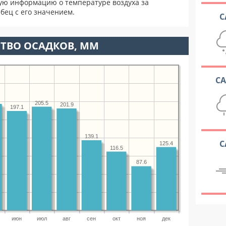
ую информацию о температуре воздуха за
бец с его значением.
С
ТВО ОСАДКОВ, ММ
С
205.5
201.9
197.1
139.1
С
125.4
116.5
87.6
июн
июл
авг
сен
окт
ноя
дек