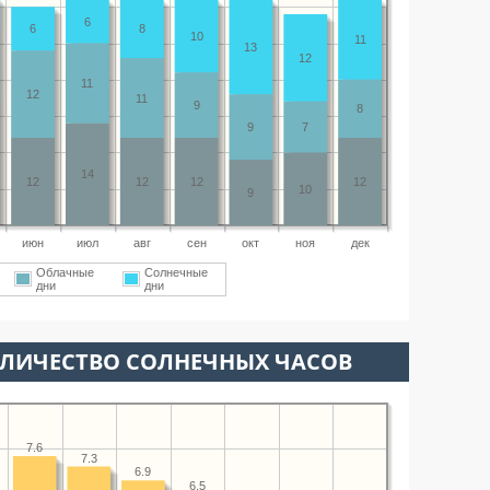
6
6
8
10
11
13
12
11
12
11
9
8
9
7
14
12
12
12
12
10
9
июн
июл
авг
сен
окт
ноя
дек
Облачные
Солнечные
дни
дни
ОЛИЧЕСТВО СОЛНЕЧНЫХ ЧАСОВ
7.6
7.3
6.9
6.5