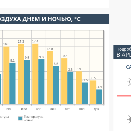
ЗДУХА ДНЕМ И НОЧЬЮ, °C
17.4
17.3
16.0
Подроб
13.8
В АР
10.3
9.8
9.5
8.1
6.5
С
3.9
3.6
7
-0.5
-1.5
-4.9
июн
июл
авг
сен
окт
ноя
дек
ратура
Температура
ночью