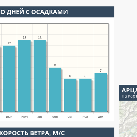
О ДНЕЙ С ОСАДКАМИ
13
13
12
8
7
6
6
АРЦ
на кар
июн
июл
авг
сен
окт
ноя
дек
КОРОСТЬ ВЕТРА, М/С