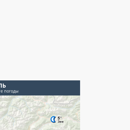
ЛЬ
те погоды