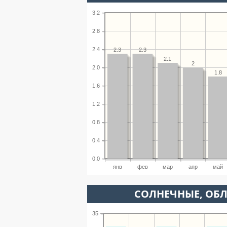
3.2
2.8
2.4
2.3
2.3
2.1
2
2.0
1.8
1.6
1.2
0.8
0.4
0.0
янв
фев
мар
апр
май
CОЛНЕЧНЫЕ, ОБ
35