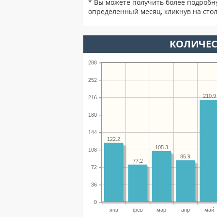
* Вы можете получить более подробн
определенный месяц, кликнув на стол
КОЛИЧЕС
288
252
210.9
216
180
144
122.2
105.3
108
85.9
77.2
72
36
0
янв
фев
мар
апр
май