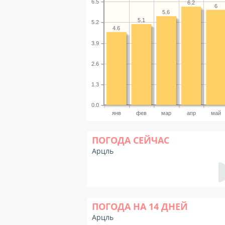
6.5
6.2
6
5.6
5.1
5.2
4.6
3.9
2.6
1.3
0.0
янв
фев
мар
апр
май
ПОГОДА СЕЙЧАС
Арцль
ПОГОДА НА 14 ДНЕЙ
Арцль