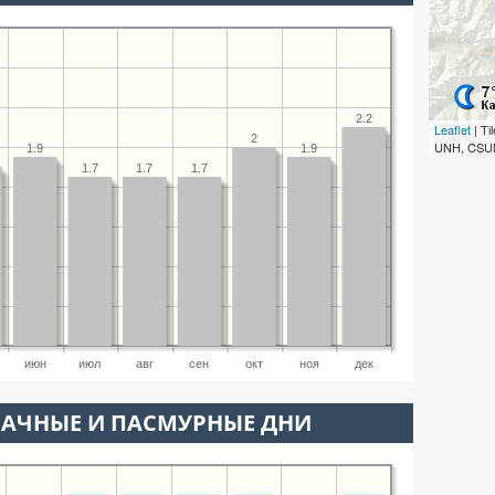
2.2
Leaflet
| T
2
UNH, CSUM
1.9
1.9
1.7
1.7
1.7
июн
июл
авг
сен
окт
ноя
дек
ЛАЧНЫЕ И ПАСМУРНЫЕ ДНИ