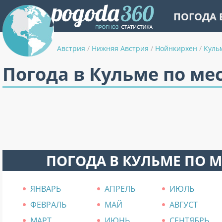
ПОГОДА 
Австрия
/
Нижняя Австрия
/
Нойнкирхен
/
Куль
Погода в Кульме по ме
ПОГОДА В КУЛЬМЕ ПО 
ЯНВАРЬ
АПРЕЛЬ
ИЮЛЬ
ФЕВРАЛЬ
МАЙ
АВГУСТ
МАРТ
ИЮНЬ
СЕНТЯБРЬ