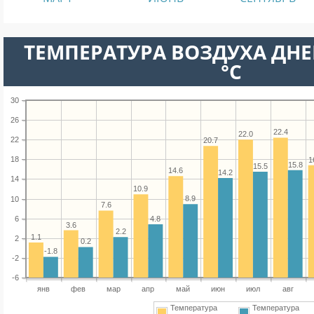
ТЕМПЕРАТУРА ВОЗДУХА ДНЕ
°C
30
26
22.4
22.0
22
20.7
18
1
15.8
15.5
14.6
14.2
14
10.9
8.9
10
7.6
6
4.8
3.6
2.2
1.1
2
0.2
-1.8
-2
-6
янв
фев
мар
апр
май
июн
июл
авг
Температура
Температура