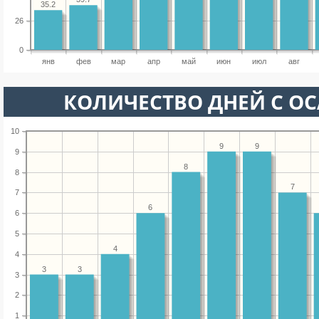
35.2
26
0
янв
фев
мар
апр
май
июн
июл
авг
КОЛИЧЕСТВО ДНЕЙ С О
10
9
9
9
8
8
7
7
6
6
5
4
4
3
3
3
2
1