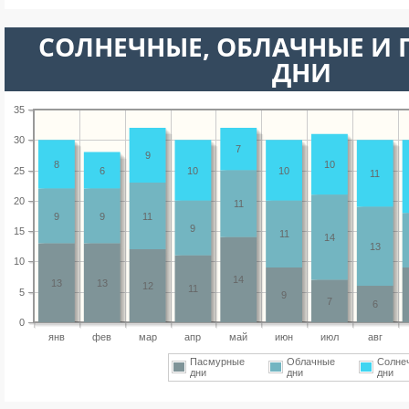
CОЛНЕЧНЫЕ, ОБЛАЧНЫЕ И
ДНИ
35
30
7
9
8
10
25
6
10
10
11
20
11
9
9
11
9
15
11
14
13
10
14
13
13
12
11
5
9
7
6
0
янв
фев
мар
апр
май
июн
июл
авг
Пасмурные
Облачные
Солне
дни
дни
дни