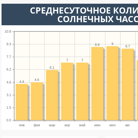
СРЕДНЕСУТОЧНОЕ КОЛ
СОЛНЕЧНЫХ ЧАС
10.8
9
9.3
8.9
8.7
7.7
7
7
6.1
6.2
4.6
4.4
4.6
3.1
1.5
0.0
янв
фев
мар
апр
май
июн
июл
авг