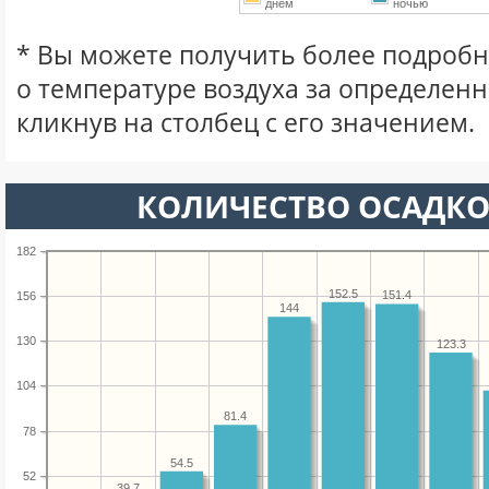
днем
ночью
* Вы можете получить более подро
о температуре воздуха за определен
кликнув на столбец с его значением.
КОЛИЧЕСТВО ОСАДКО
182
152.5
151.4
156
144
130
123.3
104
81.4
78
54.5
52
39.7