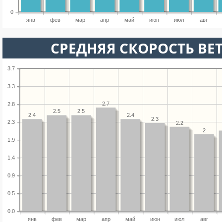
0
янв
фев
мар
апр
май
июн
июл
авг
СРЕДНЯЯ СКОРОСТЬ ВЕТ
3.7
3.3
2.7
2.8
2.5
2.5
2.4
2.4
2.3
2.3
2.2
2
1.9
1.4
0.9
0.5
0.0
янв
фев
мар
апр
май
июн
июл
авг