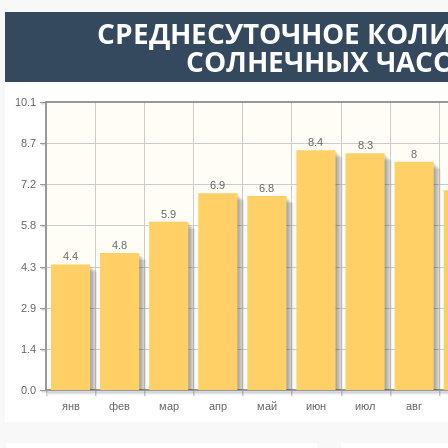
СРЕДНЕСУТОЧНОЕ КОЛ
СОЛНЕЧНЫХ ЧАС
10.1
8.4
8.7
8.3
8
7.2
6.9
6.8
5.9
5.8
4.8
4.4
4.3
2.9
1.4
0.0
янв
фев
мар
апр
май
июн
июл
авг