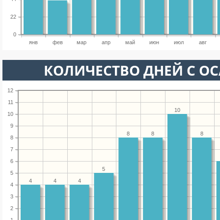
22
0
янв
фев
мар
апр
май
июн
июл
авг
КОЛИЧЕСТВО ДНЕЙ С О
12
11
10
10
9
8
8
8
8
7
6
5
5
4
4
4
4
3
2