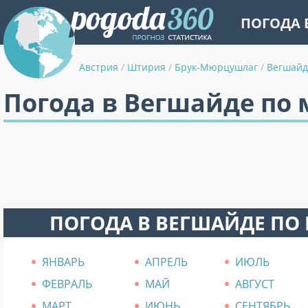
ПОГОДА 
Австрия
/
Штирия
/
Брук-Мюрцушлаг
/
Вегшайд
Погода в Вегшайде по
ПОГОДА В ВЕГШАЙДЕ ПО
ЯНВАРЬ
АПРЕЛЬ
ИЮЛЬ
ФЕВРАЛЬ
МАЙ
АВГУСТ
МАРТ
ИЮНЬ
СЕНТЯБРЬ