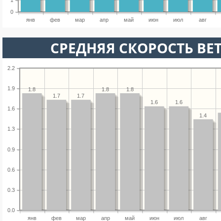
1
0
янв
фев
мар
апр
май
июн
июл
авг
СРЕДНЯЯ СКОРОСТЬ ВЕТ
2.2
1.9
1.8
1.8
1.8
1.7
1.7
1.6
1.6
1.6
1.4
1.3
0.9
0.6
0.3
0.0
янв
фев
мар
апр
май
июн
июл
авг