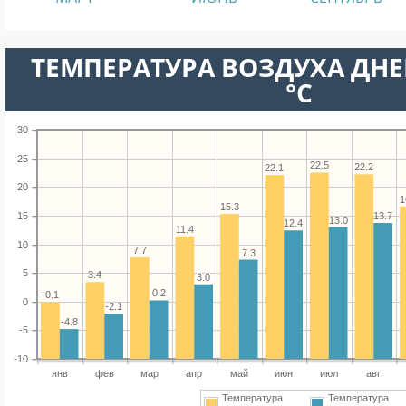
ТЕМПЕРАТУРА ВОЗДУХА ДНЕ
°C
30
25
22.5
22.2
22.1
20
1
15.3
15
13.7
13.0
12.4
11.4
10
7.7
7.3
5
3.4
3.0
0.2
-0.1
0
-2.1
-4.8
-5
-10
янв
фев
мар
апр
май
июн
июл
авг
Температура
Температура