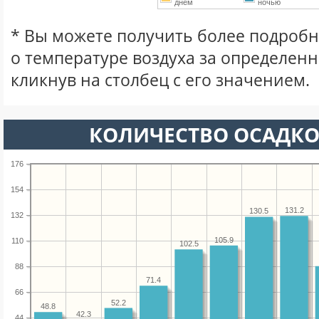
днем
ночью
* Вы можете получить более подро
о температуре воздуха за определен
кликнув на столбец с его значением.
КОЛИЧЕСТВО ОСАДКО
176
154
131.2
130.5
132
105.9
110
102.5
88
71.4
66
52.2
48.8
42.3
44